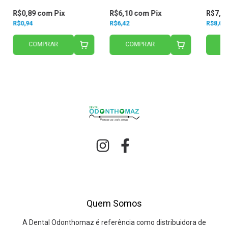
R$0,89
com
Pix
R$6,10
com
Pix
R$7,6
R$0,94
R$6,42
R$8,01
COMPRAR
COMPRAR
C
Quem Somos
A Dental Odonthomaz é referência como distribuidora de