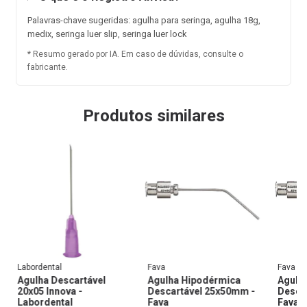
Palavras-chave sugeridas: agulha para seringa, agulha 18g,
medix, seringa luer slip, seringa luer lock
* Resumo gerado por IA. Em caso de dúvidas, consulte o
fabricante.
Produtos similares
Labordental
Fava
Fava
Agulha Descartável
Agulha Hipodérmica
Agulh
20x05 Innova -
Descartável 25x50mm -
Desca
Labordental
Fava
Fava