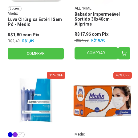
ALLPRIME
3 cores
Medix
Babador Impermeável
Sortido 30x40cm -
Luva Cirúrgica Estéril Sem
Allprime
Pó - Medix
R$17,96
com
Pix
R$1,80
com
Pix
R$24,90
R$18,90
R$2,49
R$1,89
COMPRAR
COMPRAR
11
%
OFF
47
%
OFF
Medix
+1