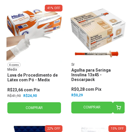
41
%
OFF
Sr
4 cores
Medix
Agulha para Seringa
Insulina 13x45 -
Luva de Procedimento de
Descarpack
Látex com Pó - Medix
R$0,28
com
Pix
R$23,66
com
Pix
R$0,29
R$41,90
R$24,90
COMPRAR
COMPRAR
22
%
OFF
15
%
OFF