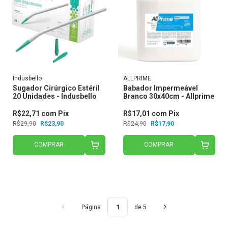
Indusbello
ALLPRIME
Sugador Cirúrgico Estéril
Babador Impermeável
20 Unidades - Indusbello
Branco 30x40cm - Allprime
R$22,71
com
Pix
R$17,01
com
Pix
R$29,90
R$23,90
R$24,90
R$17,90
COMPRAR
COMPRAR
Página
de 5