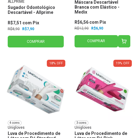
ALLPRIME
Máscara Descartável
Branca com Elástico -
Sugador Odontológico
Medix
Descartável - Allprime
R$6,56
com
Pix
R$7,51
com
Pix
R$12,90
R$6,90
R$8,90
R$7,90
COMPRAR
COMPRAR
18
%
OFF
19
%
OFF
4 cores
3 cores
Unigloves
Unigloves
Luva de Procedimento de
Luva de Procedimento de