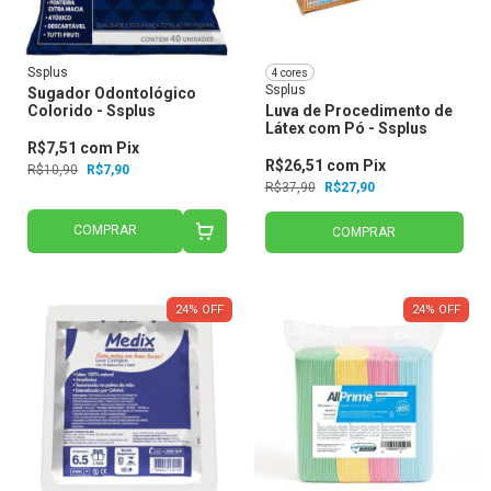
Ssplus
4 cores
Ssplus
Sugador Odontológico
Colorido - Ssplus
Luva de Procedimento de
Látex com Pó - Ssplus
R$7,51
com
Pix
R$26,51
com
Pix
R$10,90
R$7,90
R$37,90
R$27,90
COMPRAR
COMPRAR
24
%
OFF
24
%
OFF