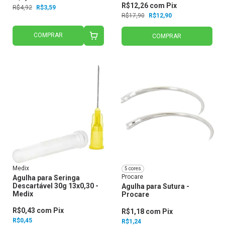
R$12,26
com
Pix
R$4,92
R$3,59
R$17,90
R$12,90
COMPRAR
COMPRAR
Medix
5 cores
Procare
Agulha para Seringa
Descartável 30g 13x0,30 -
Agulha para Sutura -
Medix
Procare
R$0,43
com
Pix
R$1,18
com
Pix
R$0,45
R$1,24