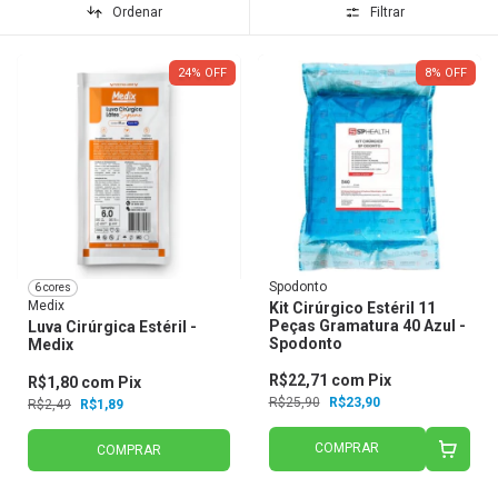
Ordenar
Filtrar
24
%
OFF
8
%
OFF
Spodonto
6 cores
Medix
Kit Cirúrgico Estéril 11
Peças Gramatura 40 Azul -
Luva Cirúrgica Estéril -
Spodonto
Medix
R$22,71
com
Pix
R$1,80
com
Pix
R$25,90
R$23,90
R$2,49
R$1,89
COMPRAR
COMPRAR