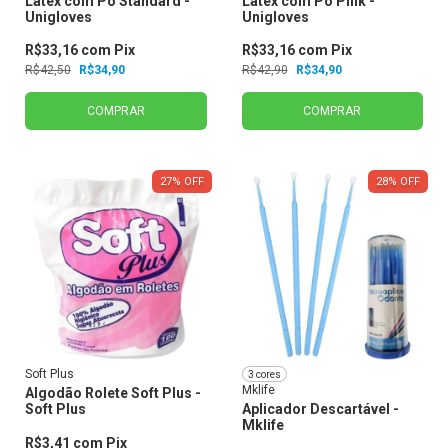
Látex com Pó Standard -
Látex com Pó Pink -
Unigloves
Unigloves
R$33,16
com
Pix
R$33,16
com
Pix
R$42,50
R$34,90
R$42,90
R$34,90
COMPRAR
COMPRAR
27
%
OFF
28
%
OFF
Soft Plus
3 cores
Mklife
Algodão Rolete Soft Plus -
Soft Plus
Aplicador Descartável -
Mklife
R$3,41
com
Pix