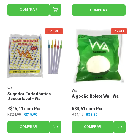
COMPRAR
COMPRAR
36
%
OFF
9
%
OFF
Wa
Wa
Sugador Endodôntico
Algodão Rolete Wa - Wa
Descartável - Wa
R$15,11
com
Pix
R$3,61
com
Pix
R$24,90
R$15,90
R$4,19
R$3,80
COMPRAR
COMPRAR