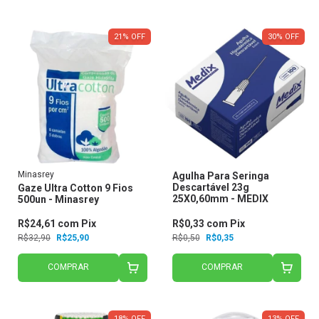
21
%
OFF
30
%
OFF
Minasrey
Agulha Para Seringa
Descartável 23g
Gaze Ultra Cotton 9 Fios
25X0,60mm - MEDIX
500un - Minasrey
R$24,61
com
Pix
R$0,33
com
Pix
R$32,90
R$25,90
R$0,50
R$0,35
COMPRAR
COMPRAR
18
%
OFF
13
%
OFF