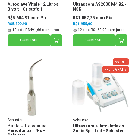
Autoclave Vitale 12 Litros
Ultrassom AS2000 M4 B2 -
Bivolt - Cristofoli
NSK
R$5.604,91
com
Pix
R$1.857,25
com
Pix
R$5.899,90
R$1.955,00
12
x de
R$491,66
sem juros
12
x de
R$162,92
sem juros
COMPRAR
COMPRAR
9
%
OFF
FRETE GRÁTIS
Schuster
Schuster
Ponta Ultrassônica
Ultrassom e Jato Jetlaxis
Periodontia T4-s -
Sonic Bp Ii Led - Schuster