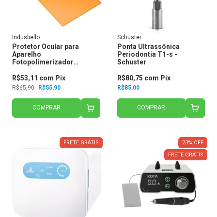
Indusbello
Schuster
Protetor Ocular para
Ponta Ultrassônica
Aparelho
Periodontia T1-s -
Fotopolimerizador
Schuster
Raquete - Indusbello
R$53,11
com
Pix
R$80,75
com
Pix
R$65,90
R$55,90
R$85,00
COMPRAR
COMPRAR
FRETE GRÁTIS
23
%
OFF
FRETE GRÁTIS