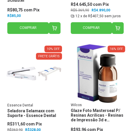
Schuster
R$4.645,50
com
Pix
R$80,75
com
Pix
R$5.369,90
R$4.890,00
R$85,00
12
x de
R$407,50
sem juros
COMPRAR
COMPRAR
10
%
OFF
16
%
OFF
FRETE GRÁTIS
Wilcos
Essence Dental
Glaze Foto Masterseal P/
Seladora Selamaxx com
Resinas Acrilicas - Resinas
Suporte - Essence Dental
de Impressão 3d e
R$311,60
com
Pix
Cerômero - Wilcos
R$93,96
com
Pix
R$363,90
R$328,00