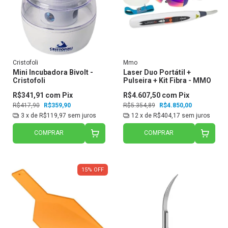
Cristofoli
Mmo
Mini Incubadora Bivolt -
Laser Duo Portátil +
Cristofoli
Pulseira + Kit Fibra - MMO
R$341,91
com
Pix
R$4.607,50
com
Pix
R$417,90
R$359,90
R$5.354,89
R$4.850,00
3
x de
R$119,97
sem juros
12
x de
R$404,17
sem juros
COMPRAR
COMPRAR
15
%
OFF