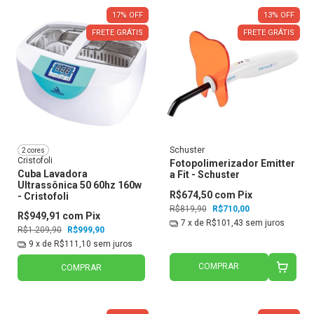
17
%
OFF
13
%
OFF
FRETE GRÁTIS
FRETE GRÁTIS
Schuster
2 cores
Cristofoli
Fotopolimerizador Emitter
Cuba Lavadora
a Fit - Schuster
Ultrassônica 50 60hz 160w
R$674,50
com
Pix
- Cristofoli
R$819,90
R$710,00
R$949,91
com
Pix
7
x de
R$101,43
sem juros
R$1.209,90
R$999,90
9
x de
R$111,10
sem juros
COMPRAR
COMPRAR