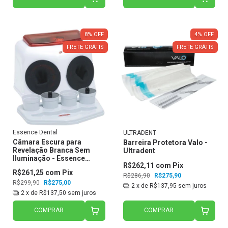
8
%
OFF
4
%
OFF
FRETE GRÁTIS
FRETE GRÁTIS
Essence Dental
ULTRADENT
Câmara Escura para
Barreira Protetora Valo -
Revelação Branca Sem
Ultradent
Iluminação - Essence
R$262,11
com
Pix
Dental
R$261,25
com
Pix
R$286,90
R$275,90
R$299,90
R$275,00
2
x de
R$137,95
sem juros
2
x de
R$137,50
sem juros
COMPRAR
COMPRAR