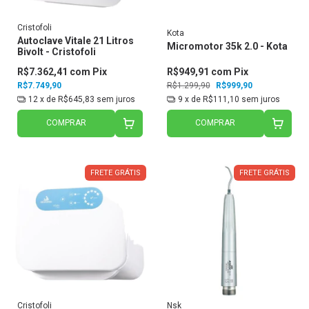
Cristofoli
Kota
Autoclave Vitale 21 Litros
Micromotor 35k 2.0 - Kota
Bivolt - Cristofoli
R$7.362,41
com
Pix
R$949,91
com
Pix
R$7.749,90
R$1.299,90
R$999,90
12
x de
R$645,83
sem juros
9
x de
R$111,10
sem juros
COMPRAR
COMPRAR
FRETE GRÁTIS
FRETE GRÁTIS
Cristofoli
Nsk