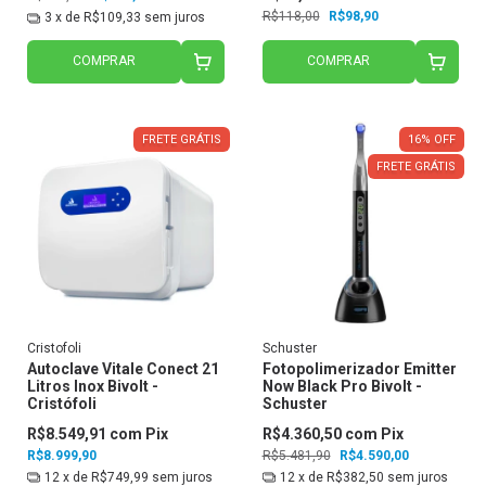
R$118,00
R$98,90
3
x de
R$109,33
sem juros
COMPRAR
COMPRAR
FRETE GRÁTIS
16
%
OFF
FRETE GRÁTIS
Cristofoli
Schuster
Autoclave Vitale Conect 21
Fotopolimerizador Emitter
Litros Inox Bivolt -
Now Black Pro Bivolt -
Cristófoli
Schuster
R$8.549,91
com
Pix
R$4.360,50
com
Pix
R$8.999,90
R$5.481,90
R$4.590,00
12
x de
R$749,99
sem juros
12
x de
R$382,50
sem juros