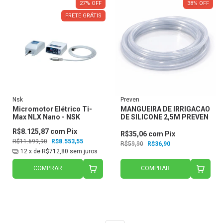
27
%
OFF
38
%
OFF
FRETE GRÁTIS
Nsk
Preven
Micromotor Elétrico Ti-
MANGUEIRA DE IRRIGACAO
Max NLX Nano - NSK
DE SILICONE 2,5M PREVEN
R$8.125,87
com
Pix
R$35,06
com
Pix
R$11.699,90
R$8.553,55
R$59,90
R$36,90
12
x de
R$712,80
sem juros
COMPRAR
COMPRAR