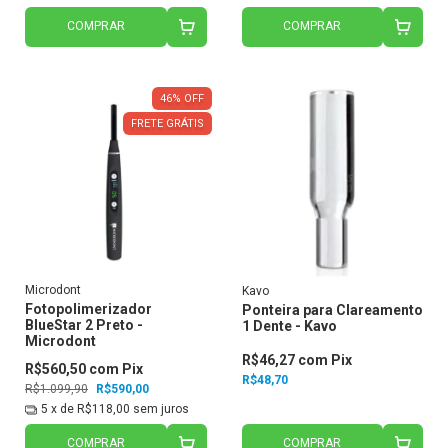
COMPRAR
COMPRAR
46
%
OFF
FRETE GRÁTIS
Microdont
Kavo
Fotopolimerizador
Ponteira para Clareamento
BlueStar 2 Preto -
1 Dente - Kavo
Microdont
R$46,27
com
Pix
R$560,50
com
Pix
R$48,70
R$1.099,90
R$590,00
5
x de
R$118,00
sem juros
COMPRAR
COMPRAR