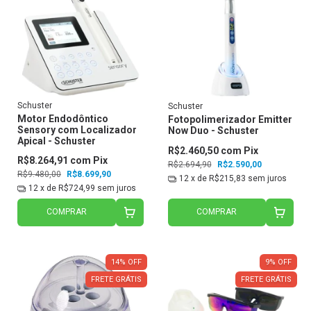
Schuster
Schuster
Motor Endodôntico
Fotopolimerizador Emitter
Sensory com Localizador
Now Duo - Schuster
Apical - Schuster
R$2.460,50
com
Pix
R$8.264,91
com
Pix
R$2.694,90
R$2.590,00
R$9.480,00
R$8.699,90
12
x de
R$215,83
sem juros
12
x de
R$724,99
sem juros
COMPRAR
COMPRAR
14
%
OFF
9
%
OFF
FRETE GRÁTIS
FRETE GRÁTIS