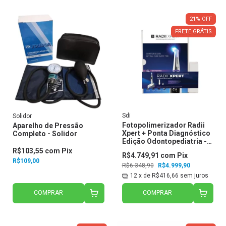
21
%
OFF
FRETE GRÁTIS
Sdi
Solidor
Fotopolimerizador Radii
Aparelho de Pressão
Xpert + Ponta Diagnóstico
Completo - Solidor
Edição Odontopediatria -
SDI
R$103,55
com
Pix
R$4.749,91
com
Pix
R$109,00
R$6.348,90
R$4.999,90
12
x de
R$416,66
sem juros
COMPRAR
COMPRAR