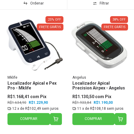
Ordenar
Filtrar
25
%
OFF
38
%
OFF
FRETE GRÁTIS
FRETE GRÁTIS
Mklife
Angelus
Localizador Apical e Pex
Localizador Apical
Pro - Mklife
Precision Airpex - Angelus
R$1.168,41
com
Pix
R$1.130,50
com
Pix
R$1.634,90
R$1.229,90
R$1.933,84
R$1.190,00
12
x de
R$102,49
sem juros
11
x de
R$108,18
sem juros
COMPRAR
COMPRAR