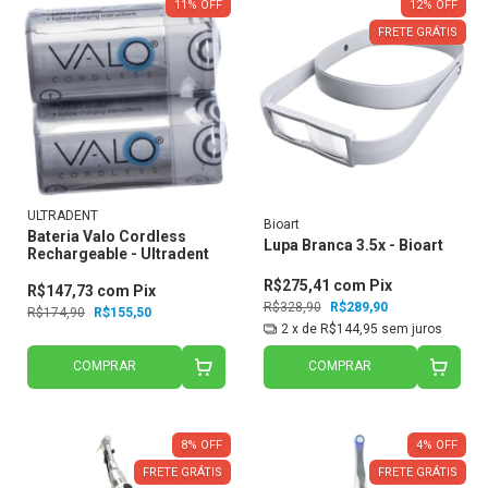
11
%
OFF
12
%
OFF
FRETE GRÁTIS
ULTRADENT
Bioart
Bateria Valo Cordless
Lupa Branca 3.5x - Bioart
Rechargeable - Ultradent
R$275,41
com
Pix
R$147,73
com
Pix
R$328,90
R$289,90
R$174,90
R$155,50
2
x de
R$144,95
sem juros
COMPRAR
COMPRAR
8
%
OFF
4
%
OFF
FRETE GRÁTIS
FRETE GRÁTIS