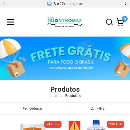
5% OFF Pix
0
Produtos
Início
Produtos
Ordenar
Filtrar
24
%
OFF
29
%
OFF