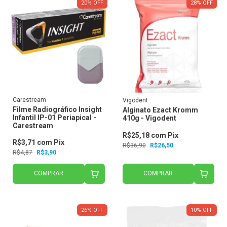
20
%
OFF
28
%
OFF
Carestream
Vigodent
Filme Radiográfico Insight
Alginato Ezact Kromm
Infantil IP-01 Periapical -
410g - Vigodent
Carestream
R$25,18
com
Pix
R$3,71
com
Pix
R$36,90
R$26,50
R$4,87
R$3,90
COMPRAR
COMPRAR
26
%
OFF
10
%
OFF