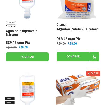
3 cores
Cremer
B.braun
Algodão Rolete 2 - Cremer
Água para Injetaveis -
B.braun
R$8,46
com
Pix
R$9,12
com
Pix
R$9,90
R$8,90
R$12,00
R$9,60
COMPRAR
COMPRAR
41
%
OFF