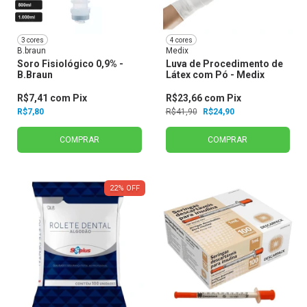
3 cores
4 cores
B.braun
Medix
Soro Fisiológico 0,9% -
Luva de Procedimento de
B.Braun
Látex com Pó - Medix
R$7,41
com
Pix
R$23,66
com
Pix
R$7,80
R$41,90
R$24,90
COMPRAR
COMPRAR
22
%
OFF