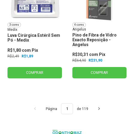
3 cores
4 cores
Angelus
Medix
Pino de Fibra de Vidro
Luva Cirúrgica Estéril Sem
Exacto Reposição -
Pó - Medix
Angelus
R$1,80
com
Pix
R$30,31
com
Pix
R$2,49
R$1,89
R$64,90
R$31,90
COMPRAR
COMPRAR
Página
de 119