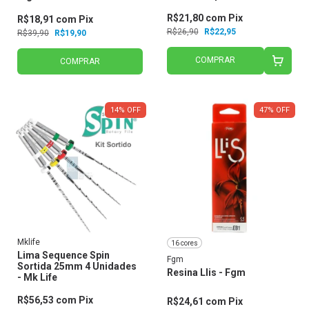
R$21,80
com
Pix
R$18,91
com
Pix
R$26,90
R$22,95
R$39,90
R$19,90
COMPRAR
COMPRAR
14
%
OFF
47
%
OFF
Mklife
16 cores
Lima Sequence Spin
Fgm
Sortida 25mm 4 Unidades
Resina Llis - Fgm
- Mk Life
R$56,53
com
Pix
R$24,61
com
Pix