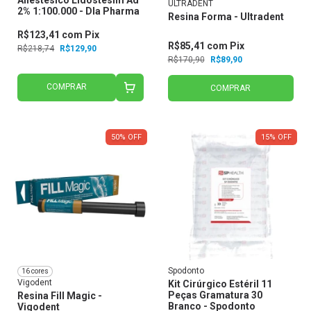
Anestésico Lidostesim Ad
ULTRADENT
2% 1:100.000 - Dla Pharma
Resina Forma - Ultradent
R$123,41
com
Pix
R$85,41
com
Pix
R$218,74
R$129,90
R$170,90
R$89,90
COMPRAR
COMPRAR
50
%
OFF
15
%
OFF
Spodonto
16 cores
Vigodent
Kit Cirúrgico Estéril 11
Peças Gramatura 30
Resina Fill Magic -
Branco - Spodonto
Vigodent