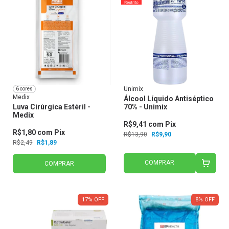
Unimix
6 cores
Medix
Álcool Líquido Antiséptico
Luva Cirúrgica Estéril -
70% - Unimix
Medix
R$9,41
com
Pix
R$1,80
com
Pix
R$13,90
R$9,90
R$2,49
R$1,89
COMPRAR
COMPRAR
17
%
OFF
8
%
OFF