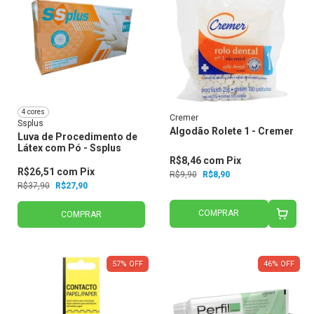
4 cores
Cremer
Ssplus
Algodão Rolete 1 - Cremer
Luva de Procedimento de
Látex com Pó - Ssplus
R$8,46
com
Pix
R$26,51
com
Pix
R$9,90
R$8,90
R$37,90
R$27,90
COMPRAR
COMPRAR
57
%
OFF
46
%
OFF