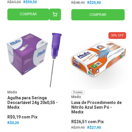
R$69,00
R$59,50
R$48,90
R$25,90
COMPRAR
COMPRAR
30
%
OFF
Medix
3 cores
Medix
Agulha para Seringa
Descartável 24g 20x0,55 -
Luva de Procedimento de
Medix
Nitrilo Azul Sem Pó -
Medix
R$0,19
com
Pix
R$26,51
com
Pix
R$0,20
R$39,90
R$27,90