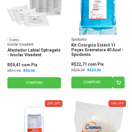
Spodonto
3 cores
Ivoclar Vivadent
Kit Cirúrgico Estéril 11
Peças Gramatura 40 Azul -
Afastador Labial Optragate
Spodonto
- Ivoclar Vivadent
R$22,71
com
Pix
R$9,41
com
Pix
R$25,90
R$23,90
R$11,90
R$9,90
COMPRAR
COMPRAR
20
%
OFF
10
%
OFF