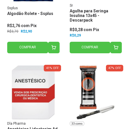
Sr
Ssplus
Agulha para Seringa
Algodão Rolete - Ssplus
Insulina 13x45 -
Descarpack
R$2,76
com
Pix
R$0,28
com
Pix
R$3,70
R$2,90
R$0,29
COMPRAR
COMPRAR
41
%
OFF
47
%
OFF
Dla Pharma
33 cores