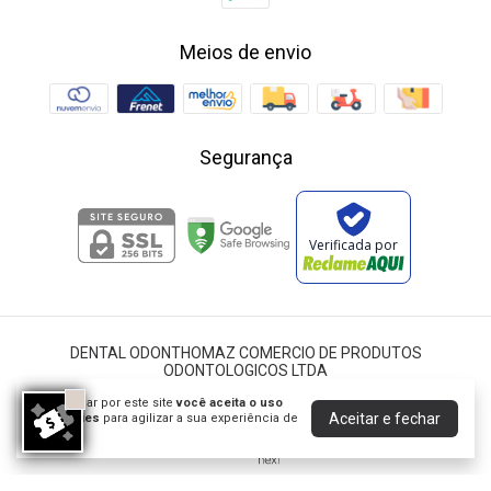
Meios de envio
Segurança
Verificada por
DENTAL ODONTHOMAZ COMERCIO DE PRODUTOS
ODONTOLOGICOS LTDA
©2026. Dental Odonthomaz - 25189029000194. Todos os direitos
Ao navegar por este site
você aceita o uso
reservados.
Aceitar e fechar
de cookies
para agilizar a sua experiência de
compra.