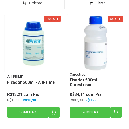
Ordenar
Filtrar
13
%
OFF
5
%
OFF
Carestream
ALLPRIME
Fixador 500ml -
Fixador 500ml - AllPrime
Carestream
R$13,21
com
Pix
R$34,11
com
Pix
R$15,90
R$13,90
R$37,90
R$35,90
COMPRAR
COMPRAR