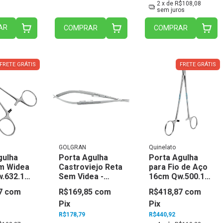
2
x de
R$108,08
sem juros
AR
COMPRAR
COMPRAR
FRETE GRÁTIS
FRETE GRÁTIS
GOLGRAN
Quinelato
gulha
Porta Agulha
Porta Agulha
m Widea
Castroviejo Reta
para Fio de Aço
.632.12
Sem Videa -
16cm Qw.500.16
ato
Golgran
- Quinelato
7
com
R$169,85
com
R$418,87
com
Pix
Pix
R$178,79
R$440,92