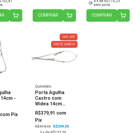
$102,87
4
x de
R$110,23
os
sem juros
AR
COMPRAR
COMPRAR
16
%
OFF
FRETE GRÁTIS
Quinelato
gulha
Porta Agulha
 14cm -
Castro com
Widea 14cm
Qw.300.14 -
R$379,91
com
com
Pix
Quinelato
Pix
R$474,90
R$399,90
3
x de
R$133,30