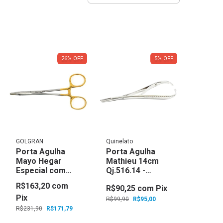
26
%
OFF
5
%
OFF
GOLGRAN
Quinelato
Porta Agulha
Porta Agulha
Mayo Hegar
Mathieu 14cm
Especial com
Qj.516.14 -
Widea 14cm -
Quinelato
R$163,20
com
R$90,25
com
Pix
Golgran
Pix
R$99,90
R$95,00
R$231,90
R$171,79