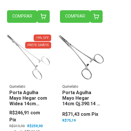
COMPRAR
COMPRAR
19
%
OFF
FRETE GRÁTIS
Quinelato
Quinelato
Porta Agulha
Porta Agulha
Mayo Hegar com
Mayo Hegar
Widea 14cm
14cm Qj.390.14 -
Qw.400.14 -
Quinelato
R$246,91
com
R$71,43
com
Pix
Quinelato
Pix
R$75,19
R$319,90
R$259,90