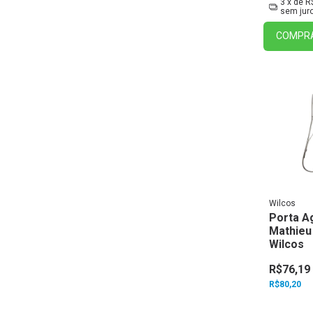
3
x de
R
sem jur
COMPR
Wilcos
Porta A
Mathieu
Wilcos
R$76,19
R$80,20