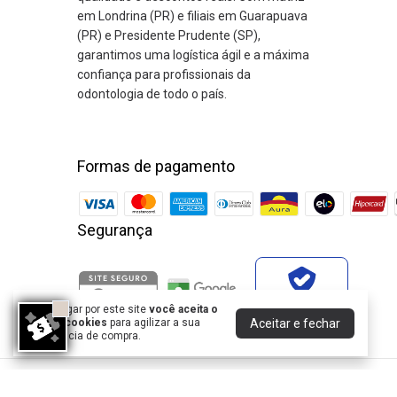
em Londrina (PR) e filiais em Guarapuava
(PR) e Presidente Prudente (SP),
garantimos uma logística ágil e a máxima
confiança para profissionais da
odontologia de todo o país.
Formas de pagamento
Segurança
Verificada por
Ao navegar por este site
você aceita o
Aceitar e fechar
uso de cookies
para agilizar a sua
experiência de compra.
DENTAL ODONTHOMAZ COMERCIO DE PRODUTOS ODON