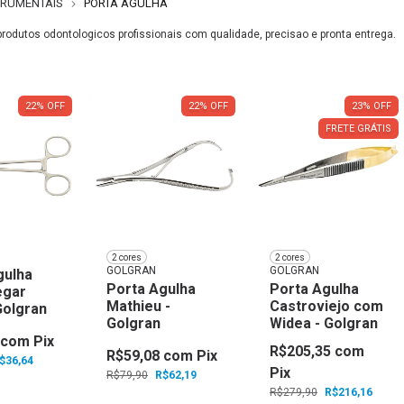
TRUMENTAIS
PORTA AGULHA
produtos odontologicos profissionais com qualidade, precisao e pronta entrega.
22
%
OFF
22
%
OFF
23
%
OFF
FRETE GRÁTIS
2 cores
2 cores
GOLGRAN
GOLGRAN
gulha
Porta Agulha
Porta Agulha
egar
Mathieu -
Castroviejo com
Golgran
Golgran
Widea - Golgran
com
Pix
R$205,35
com
R$59,08
com
Pix
$36,64
Pix
R$79,90
R$62,19
R$279,90
R$216,16