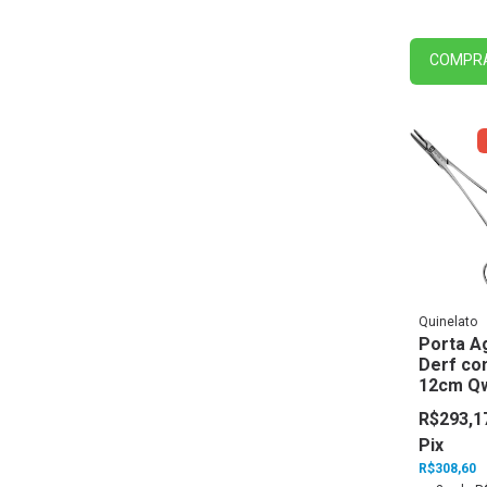
COMPR
Quinelato
Porta A
Derf co
12cm Qw
- Quinel
R$293,1
Pix
R$308,60