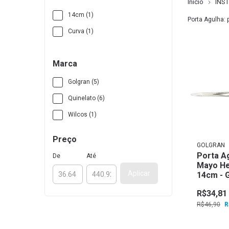
Início
INS
14cm (1)
Porta Agulha: 
Curva (1)
Marca
Golgran (5)
Quinelato (6)
Wilcos (1)
Preço
GOLGRAN
Porta A
De
Até
Mayo H
Aplicar
14cm - 
R$34,81
R$46,90
R