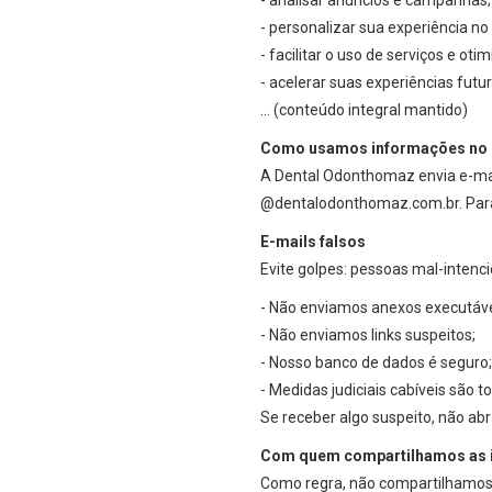
- analisar anúncios e campanhas;
- personalizar sua experiência no 
- facilitar o uso de serviços e oti
- acelerar suas experiências futur
… (conteúdo integral mantido)
Como usamos informações no e
A Dental Odonthomaz envia e-mai
@dentalodonthomaz.com.br. Para c
E-mails falsos
Evite golpes: pessoas mal-inten
- Não enviamos anexos executáve
- Não enviamos links suspeitos;
- Nosso banco de dados é seguro;
- Medidas judiciais cabíveis são 
Se receber algo suspeito, não abr
Com quem compartilhamos as 
Como regra, não compartilhamos