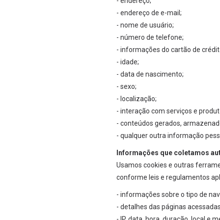
- endereço;
- endereço de e-mail;
- nome de usuário;
- número de telefone;
- informações do cartão de créd
- idade;
- data de nascimento;
- sexo;
- localização;
- interação com serviços e produt
- conteúdos gerados, armazenado
- qualquer outra informação pess
Informações que coletamos a
Usamos cookies e outras ferram
conforme leis e regulamentos ap
- informações sobre o tipo de na
- detalhes das páginas acessadas
- IP, data, hora, duração, local e 