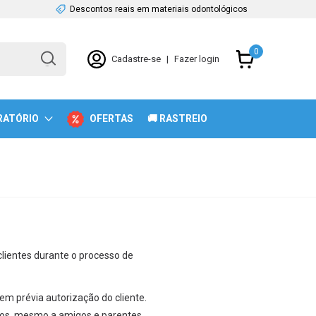
Descontos reais em materiais odontológicos
0
Cadastre-se
|
Fazer login
RATÓRIO
OFERTAS
🚚 RASTREIO
lientes durante o processo de
m prévia autorização do cliente.
os, mesmo a amigos e parentes.