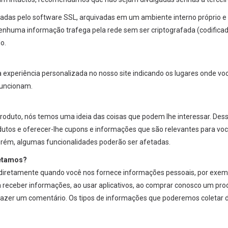
adas pelo software SSL, arquivadas em um ambiente interno próprio e 
enhuma informação trafega pela rede sem ser criptografada (codificad
o.
 experiência personalizada no nosso site indicando os lugares onde v
funcionam.
produto, nós temos uma ideia das coisas que podem lhe interessar. De
dutos e oferecer-lhe cupons e informações que são relevantes para vo
orém, algumas funcionalidades poderão ser afetadas.
letamos?
iretamente quando você nos fornece informações pessoais, por exempl
a receber informações, ao usar aplicativos, ao comprar conosco um produ
azer um comentário. Os tipos de informações que poderemos coletar 