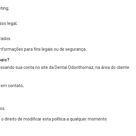
ting;
so legal;
zados.
ormações para fins legais ou de segurança.
oais?
ssando sua conta no site da Dental Odonthomaz, na área do cliente.
s em contato;
os.
 direito de modificar esta política a qualquer momento.