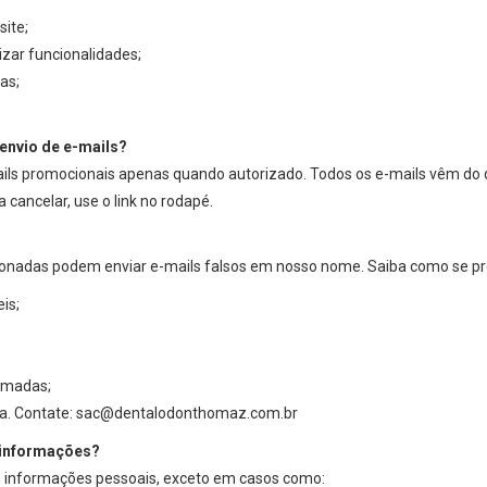
site;
mizar funcionalidades;
as;
nvio de e-mails?
ls promocionais apenas quando autorizado. Todos os e-mails vêm do
ancelar, use o link no rodapé.
cionadas podem enviar e-mails falsos em nosso nome. Saiba como se pr
is;
tomadas;
a. Contate:
sac@dentalodonthomaz.com.br
informações?
 informações pessoais, exceto em casos como: