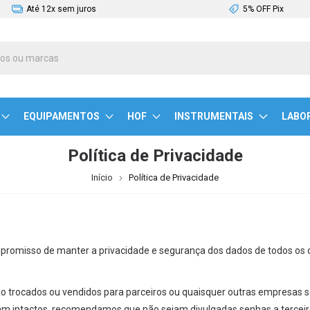
Até 12x sem juros
5% OFF Pix
EQUIPAMENTOS
HOF
INSTRUMENTAIS
LABO
Política de Privacidade
Início
Política de Privacidade
omisso de manter a privacidade e segurança dos dados de todos os c
 trocados ou vendidos para parceiros ou quaisquer outras empresas se
m intactos, recomendamos que não sejam divulgadas senhas a terceir