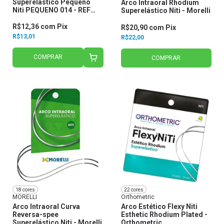
Superelástico Pequeno
Arco Intraoral Rhodium
Niti PEQUENO 014 - REF
Superelástico Niti - Morelli
50.80.012 - Morelli
R$12,36
com
Pix
R$20,90
com
Pix
R$13,01
R$22,00
COMPRAR
COMPRAR
18 cores
22 cores
MORELLI
Orthometric
Arco Intraoral Curva
Arco Estético Flexy Niti
Reversa-spee
Esthetic Rhodium Plated -
Superelástico Niti - Morelli
Orthometric