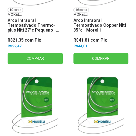
10 cores
16 cores
MORELLI
MORELLI
Arco Intraoral
Arco Intraoral
Termoativado Thermo-
Termoativado Copper Niti
plus Niti 27°c Pequeno -
35°c - Morelli
Morelli
R$21,35
com
Pix
R$41,81
com
Pix
R$22,47
R$44,01
COMPRAR
COMPRAR