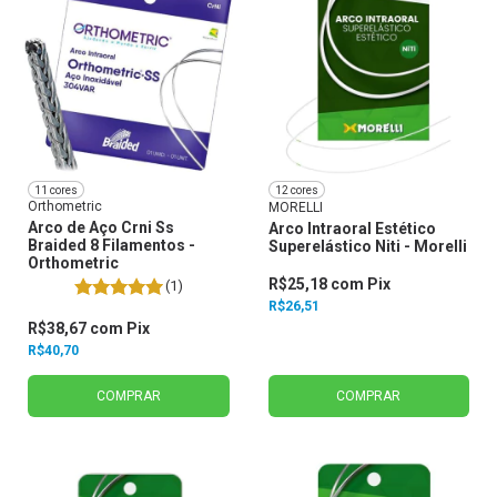
11 cores
12 cores
Orthometric
MORELLI
Arco de Aço Crni Ss
Arco Intraoral Estético
Braided 8 Filamentos -
Superelástico Niti - Morelli
Orthometric
R$25,18
com
Pix
(1)
R$26,51
R$38,67
com
Pix
R$40,70
COMPRAR
COMPRAR