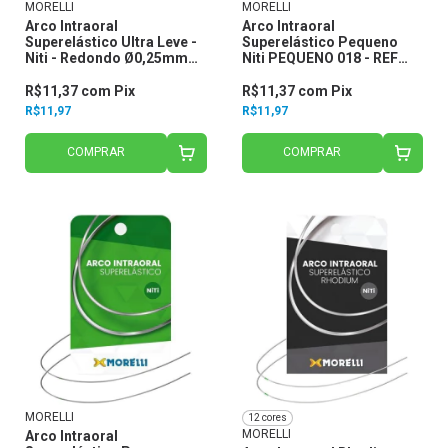
MORELLI
MORELLI
Arco Intraoral
Arco Intraoral
Superelástico Ultra Leve -
Superelástico Pequeno
Niti - Redondo Ø0,25mm
Niti PEQUENO 018 - REF
(.010) 50.70.010 - Morelli
50.80.014 - Morelli
R$11,37
com
Pix
R$11,37
com
Pix
R$11,97
R$11,97
COMPRAR
COMPRAR
MORELLI
12 cores
MORELLI
Arco Intraoral