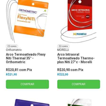
22 cores
22 cores
Orthometric
MORELLI
Arco Termoativado Flexy
Arco Intraoral
Niti Thermal 35° -
Termoativado Thermo-
Orthometric
plus Niti 27°c - Morelli
R$20,81
com
Pix
R$20,90
com
Pix
R$21,90
R$22,00
COMPRAR
COMPRAR