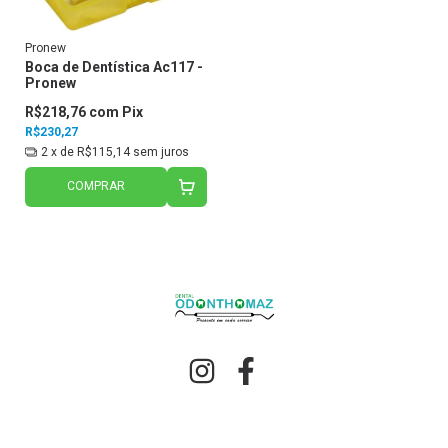
Pronew
Boca de Dentística Ac117 -
Pronew
R$218,76
com
Pix
R$230,27
2
x de
R$115,14
sem juros
COMPRAR