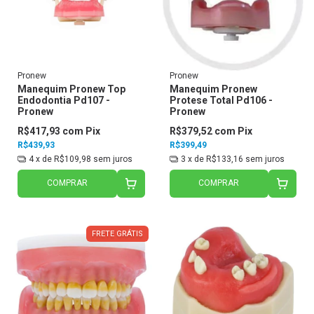
Pronew
Pronew
Manequim Pronew Top
Manequim Pronew
Endodontia Pd107 -
Protese Total Pd106 -
Pronew
Pronew
R$417,93
com
Pix
R$379,52
com
Pix
R$439,93
R$399,49
4
x de
R$109,98
sem juros
3
x de
R$133,16
sem juros
COMPRAR
COMPRAR
FRETE GRÁTIS