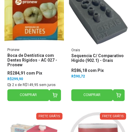
Pronew
Orais
Boca de Dentística com
Sequencia C/ Comparativo
Dentes Rígidos - AC 027 -
Higido (902.1) - Orais
Pronew
R$86,18
com
Pix
R$284,91
com
Pix
R$90,72
R$299,90
2
x de
R$149,95
sem juros
COMPRAR
COMPRAR
FRETE GRÁTIS
FRETE GRÁTIS