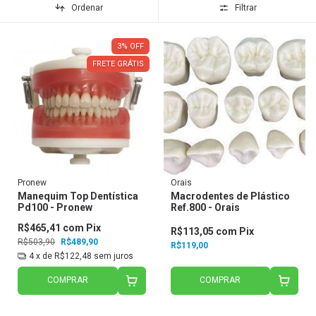
Ordenar
Filtrar
3
%
OFF
FRETE GRÁTIS
Pronew
Orais
Manequim Top Dentística
Macrodentes de Plástico
Pd100 - Pronew
Ref.800 - Orais
R$465,41
com
Pix
R$113,05
com
Pix
R$503,90
R$489,90
R$119,00
4
x de
R$122,48
sem juros
COMPRAR
COMPRAR