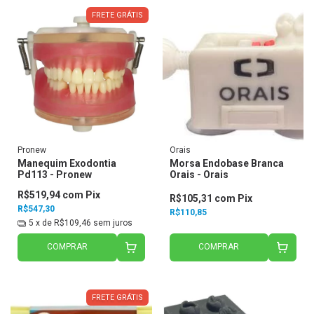
FRETE GRÁTIS
Pronew
Orais
Manequim Exodontia
Morsa Endobase Branca
Pd113 - Pronew
Orais - Orais
R$519,94
com
Pix
R$105,31
com
Pix
R$547,30
R$110,85
5
x de
R$109,46
sem juros
COMPRAR
COMPRAR
FRETE GRÁTIS