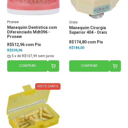
Pronew
Orais
Manequim Dentística com
Manequim Cirurgia
Diferenciado Mdt096 -
Superior 404 - Orais
Pronew
R$174,80
com
Pix
R$512,96
com
Pix
R$184,00
R$539,96
5
x de
R$107,99
sem juros
COMPRAR
COMPRAR
FRETE GRÁTIS