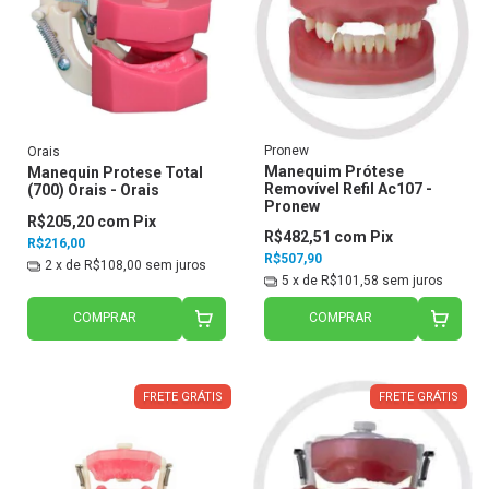
Pronew
Orais
Manequim Prótese
Manequin Protese Total
Removível Refil Ac107 -
(700) Orais - Orais
Pronew
R$205,20
com
Pix
R$482,51
com
Pix
R$216,00
R$507,90
2
x de
R$108,00
sem juros
5
x de
R$101,58
sem juros
COMPRAR
COMPRAR
FRETE GRÁTIS
FRETE GRÁTIS