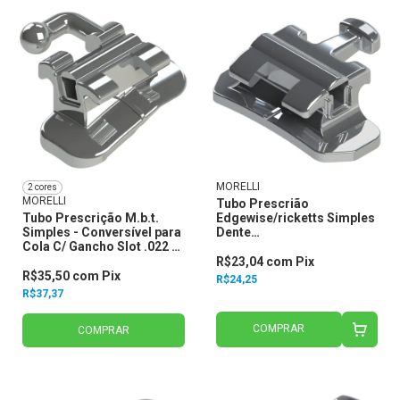
MORELLI
2 cores
MORELLI
Tubo Prescrião
Tubo Prescrição M.b.t.
Edgewise/ricketts Simples
Simples - Conversível para
Dente
Cola C/ Gancho Slot .022 -
17,16,26,27,47,46,36,37-
Morelli
Gancho Central 20.31.280 -
R$23,04
com
Pix
Morelli
R$35,50
com
Pix
R$24,25
R$37,37
COMPRAR
COMPRAR