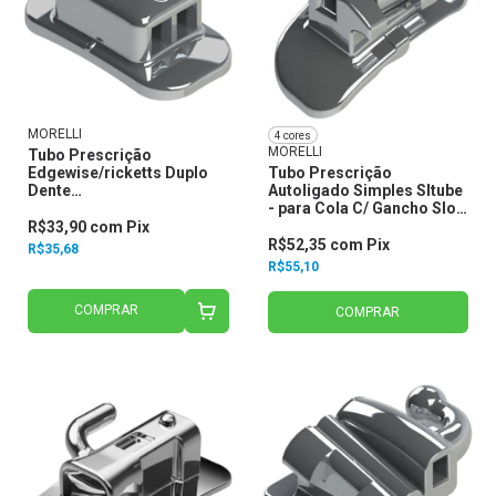
MORELLI
4 cores
MORELLI
Tubo Prescrição
Edgewise/ricketts Duplo
Tubo Prescrição
Dente
Autoligado Simples Sltube
17,16,26,27,47,46,36,37 -
- para Cola C/ Gancho Slot
C/ Gancho Central Slot.022
.022 - Morelli
R$33,90
com
Pix
20.40.263 - Morelli
R$52,35
com
Pix
R$35,68
R$55,10
COMPRAR
COMPRAR