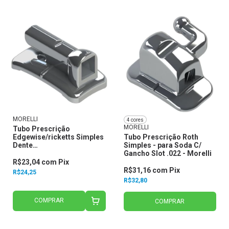
MORELLI
4 cores
MORELLI
Tubo Prescrição
Edgewise/ricketts Simples
Tubo Prescrição Roth
Dente
Simples - para Soda C/
17,16,26,27,47,46,36,37 -
Gancho Slot .022 - Morelli
para Cola Slot .018
R$23,04
com
Pix
20.31.100 - Morelli
R$31,16
com
Pix
R$24,25
R$32,80
COMPRAR
COMPRAR