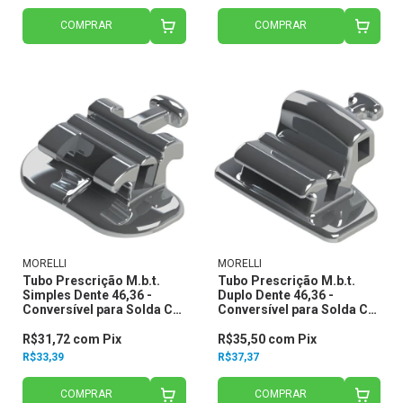
COMPRAR
COMPRAR
MORELLI
MORELLI
Tubo Prescrição M.b.t.
Tubo Prescrição M.b.t.
Simples Dente 46,36 -
Duplo Dente 46,36 -
Conversível para Solda C/
Conversível para Solda C/
Gancho Slot .022 20.35.202
Gancho Central Slot .022
- Morelli
20.35.401 - Morelli
R$31,72
com
Pix
R$35,50
com
Pix
R$33,39
R$37,37
COMPRAR
COMPRAR