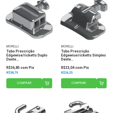
MORELLI
MORELLI
Tubo Prescrição
Tubo Prescrição
Edgewise/ricketts Duplo
Edgewise/ricketts Simples
Dente
Dente
17,16,26,27,47,46,36,37 -
17,16,26,27,47,46,36,37 -
para Cola C/ Gancho
para Cola C/ Gancho
R$36,85
com
Pix
R$23,04
com
Pix
Central Slot.022 20.41.263
Central Slot.022 20.31.241
R$38,79
R$24,25
-
COMPRAR
COMPRAR