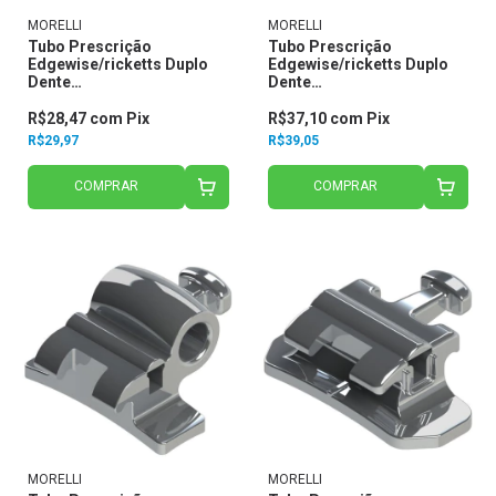
MORELLI
MORELLI
Tubo Prescrição
Tubo Prescrição
Edgewise/ricketts Duplo
Edgewise/ricketts Duplo
Dente
Dente
17,16,26,27,47,46,36,37 -
17,16,26,27,47,46,36,37 -
para Solda C/ Gancho
para Cola C/ Gancho
R$28,47
com
Pix
R$37,10
com
Pix
Central Slot.018/.022 20.40
Central Slot.018/.022
R$29,97
R$39,05
20.41.
COMPRAR
COMPRAR
MORELLI
MORELLI