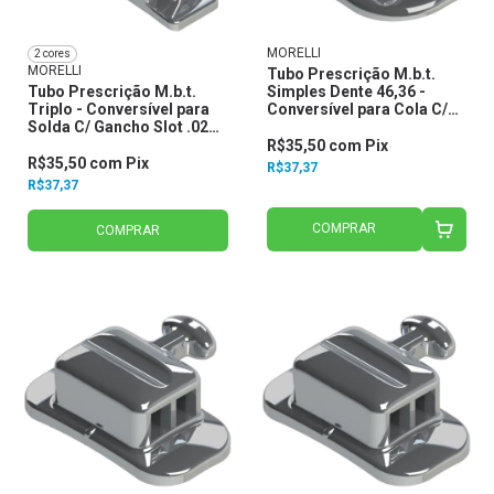
MORELLI
2 cores
MORELLI
Tubo Prescrição M.b.t.
Tubo Prescrição M.b.t.
Simples Dente 46,36 -
Triplo - Conversível para
Conversível para Cola C/
Solda C/ Gancho Slot .022 -
Gancho Slot .022 20.35.212
Morelli
- Morelli
R$35,50
com
Pix
R$35,50
com
Pix
R$37,37
R$37,37
COMPRAR
COMPRAR