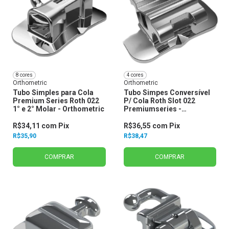
8 cores
4 cores
Orthometric
Orthometric
Tubo Simples para Cola
Tubo Simpes Conversível
Premium Series Roth 022
P/ Cola Roth Slot 022
1° e 2° Molar - Orthometric
Premiumseries -
Orthometric
R$34,11
com
Pix
R$36,55
com
Pix
R$35,90
R$38,47
COMPRAR
COMPRAR