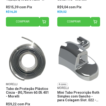
Morelli
R$15,39
com
Pix
R$9,04
com
Pix
R$16,20
R$9,52
COMPRAR
COMPRAR
MORELLI
4 cores
MORELLI
Tubo de Proteção Plástico
Cinza - Ø0,75mm 60.05.401
Mini Tubo Prescrição Roth
- Morelli
Simples com Gancho -
para Colagem Slot .022 -
Morelli
R$9,22
com
Pix