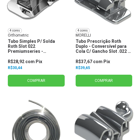
4 cores
4 cores
Orthometric
MORELLI
Tubo Simples P/ Solda
Tubo Prescrição Roth
Roth Slot 022
Duplo - Conversível para
Premiumseries -
Cola C/ Gancho Slot .022 -
Orthometric
Morelli
R$28,92
com
Pix
R$37,67
com
Pix
R$30,44
R$39,65
COMPRAR
COMPRAR