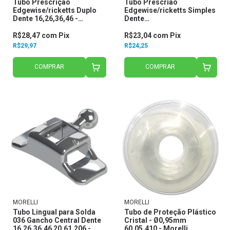
Tubo Prescrição
Tubo Prescrião
Edgewise/ricketts Duplo
Edgewise/ricketts Simples
Dente 16,26,36,46 -
Dente
Conversível para Solda C/
17,16,26,27,47,46,36,37-
Gancho Central .slot .022
Conversível para Cola C/
R$28,47
com
Pix
R$23,04
com
Pix
20.40.33
Gancho Central Slot.018
R$29,97
R$24,25
COMPRAR
COMPRAR
MORELLI
MORELLI
Tubo Lingual para Solda
Tubo de Proteção Plástico
036 Gancho Central Dente
Cristal - Ø0,95mm
16,26,36,46 20.61.206 -
60.05.410 - Morelli