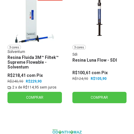
3 cores
3 cores
Solventum
Sdi
Resina Fluida 3M™ Filtek™
Resina Luna Flow - SDI
Supreme Flowable -
Solventum
R$100,61
com
Pix
R$218,41
com
Pix
R$124,90
R$105,90
R$240,90
R$229,90
2
x de
R$114,95
sem juros
COMPRAR
COMPRAR