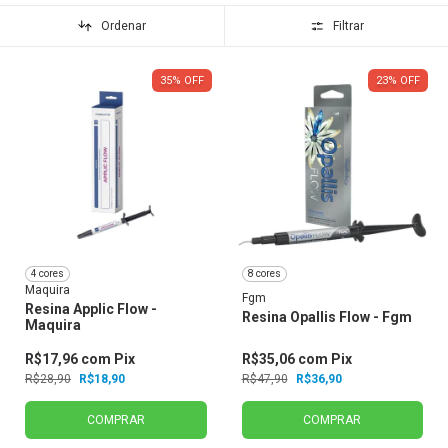
Ordenar
Filtrar
35
%
OFF
23
%
OFF
4 cores
8 cores
Maquira
Fgm
Resina Applic Flow -
Resina Opallis Flow - Fgm
Maquira
R$17,96
com
Pix
R$35,06
com
Pix
R$28,90
R$18,90
R$47,90
R$36,90
COMPRAR
COMPRAR