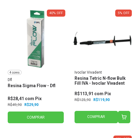
40
%
OFF
5
%
OFF
Ivoclar Vivadent
4 cores
Resina Tetric N-flow Bulk
Dfl
Fill IVA - Ivoclar Vivadent
Resina Sigma Flow - Dfl
R$113,91
com
Pix
R$28,41
com
Pix
R$125,90
R$119,90
R$49,90
R$29,90
COMPRAR
COMPRAR