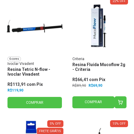
22
%
OFF
Criteria
6 cores
Ivoclar Vivadent
Resina Fluída Mucoflow 2g
Resina Tetric N-flow -
- Criteria
Ivoclar Vivadent
R$66,41
com
Pix
R$113,91
com
Pix
R$89,90
R$69,90
R$119,90
COMPRAR
COMPRAR
5
%
OFF
15
%
OFF
FRETE GRÁTIS