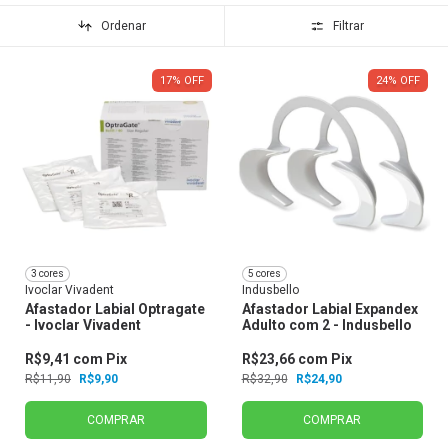
Ordenar
Filtrar
17
%
OFF
24
%
OFF
3 cores
5 cores
Ivoclar Vivadent
Indusbello
Afastador Labial Optragate
Afastador Labial Expandex
- Ivoclar Vivadent
Adulto com 2 - Indusbello
R$9,41
com
Pix
R$23,66
com
Pix
R$11,90
R$9,90
R$32,90
R$24,90
COMPRAR
COMPRAR