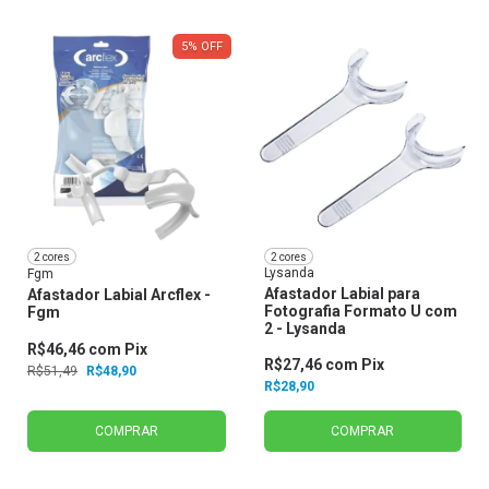
5
%
OFF
2 cores
2 cores
Lysanda
Fgm
Afastador Labial para
Afastador Labial Arcflex -
Fotografia Formato U com
Fgm
2 - Lysanda
R$46,46
com
Pix
R$27,46
com
Pix
R$51,49
R$48,90
R$28,90
COMPRAR
COMPRAR