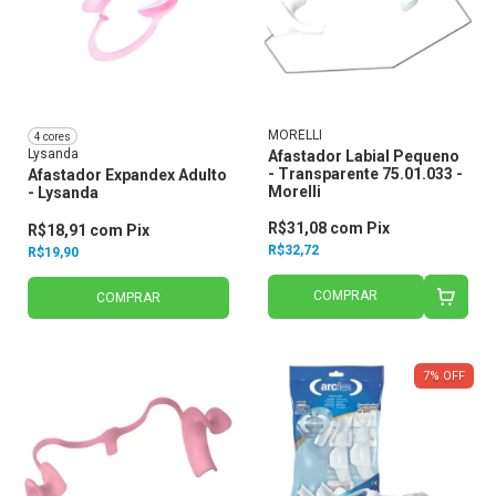
MORELLI
4 cores
Lysanda
Afastador Labial Pequeno
- Transparente 75.01.033 -
Afastador Expandex Adulto
Morelli
- Lysanda
R$31,08
com
Pix
R$18,91
com
Pix
R$32,72
R$19,90
COMPRAR
COMPRAR
7
%
OFF