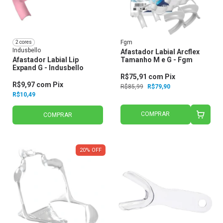
Fgm
2 cores
Indusbello
Afastador Labial Arcflex
Afastador Labial Lip
Tamanho M e G - Fgm
Expand G - Indusbello
R$75,91
com
Pix
R$9,97
com
Pix
R$85,99
R$79,90
R$10,49
COMPRAR
COMPRAR
20
%
OFF