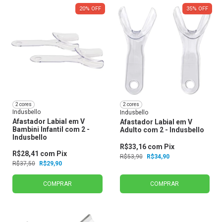
20
%
OFF
35
%
OFF
2 cores
2 cores
Indusbello
Indusbello
Afastador Labial em V
Afastador Labial em V
Bambini Infantil com 2 -
Adulto com 2 - Indusbello
Indusbello
R$33,16
com
Pix
R$28,41
com
Pix
R$53,90
R$34,90
R$37,50
R$29,90
COMPRAR
COMPRAR