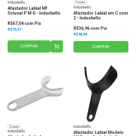
Indusbello
2 cores
Indusbello
Afastador Labial Mf
Oclusal P M G - Indusbello
Afastador Labial em C com
2 - Indusbello
R$67,04
com
Pix
R$36,96
com
Pix
R$70,57
R$38,90
COMPRAR
COMPRAR
Indusbello
2 cores
Indusbello
Afastador Labial Modelo