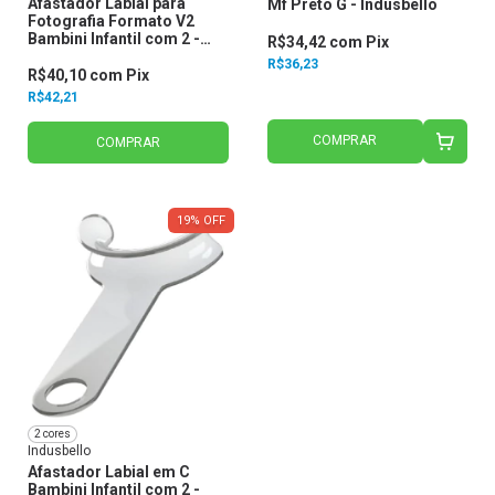
Afastador Labial para
Mf Preto G - Indusbello
Fotografia Formato V2
Bambini Infantil com 2 -
R$34,42
com
Pix
Indusbello
R$36,23
R$40,10
com
Pix
R$42,21
COMPRAR
COMPRAR
19
%
OFF
2 cores
Indusbello
Afastador Labial em C
Bambini Infantil com 2 -