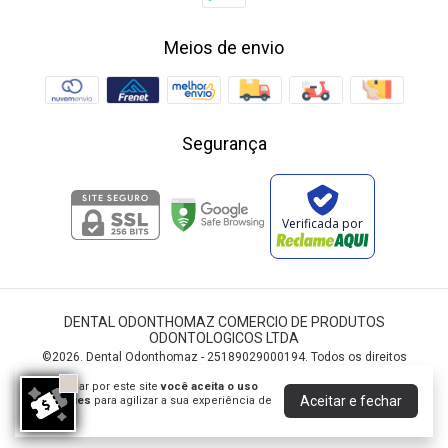
Meios de envio
Segurança
Verificada por
DENTAL ODONTHOMAZ COMERCIO DE PRODUTOS
ODONTOLOGICOS LTDA
©2026. Dental Odonthomaz - 25189029000194. Todos os direitos
reservados.
Ao navegar por este site
você aceita o uso
Aceitar e fechar
de cookies
para agilizar a sua experiência de
compra.