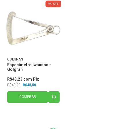
9
%
OFF
GOLGRAN
Especímetro Iwanson -
Golgran
R$43,23
com
Pix
R$49,90
R$45,50
COMPRAR