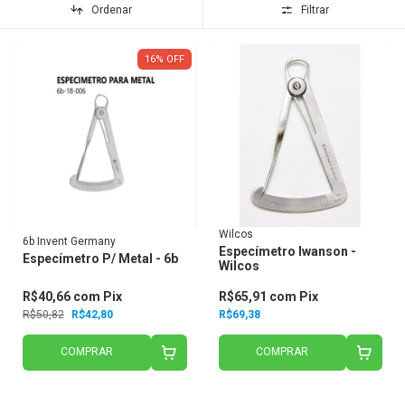
Ordenar
Filtrar
16
%
OFF
Wilcos
6b Invent Germany
Especímetro Iwanson -
Especímetro P/ Metal - 6b
Wilcos
R$40,66
com
Pix
R$65,91
com
Pix
R$50,82
R$42,80
R$69,38
COMPRAR
COMPRAR