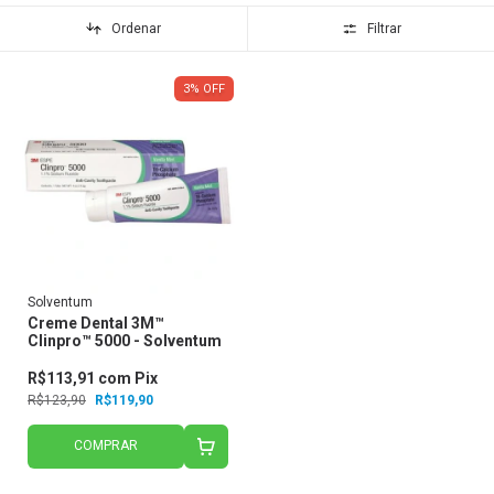
Ordenar
Filtrar
3
%
OFF
Solventum
Creme Dental 3M™
Clinpro™ 5000 - Solventum
R$113,91
com
Pix
R$123,90
R$119,90
COMPRAR