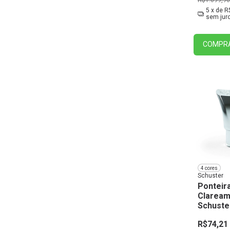
5
x de
R
sem jur
COMPR
4 cores
Schuster
Ponteir
Claream
Schuste
R$74,21