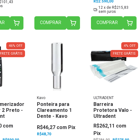
R$2.590,00
$101,43
os
12
x de
R$215,83
sem juros
AR
COMPRAR
COMPRAR
46
%
OFF
4
%
OFF
FRETE GRÁTIS
FRETE GRÁTIS
Kavo
ULTRADENT
imerizador
Ponteira para
Barreira
 2 Preto -
Clareamento 1
Protetora Valo -
nt
Dente - Kavo
Ultradent
0
com
R$262,11
com
R$46,27
com
Pix
Pix
R$48,70
R$590,00
R$286,90
R$275,90