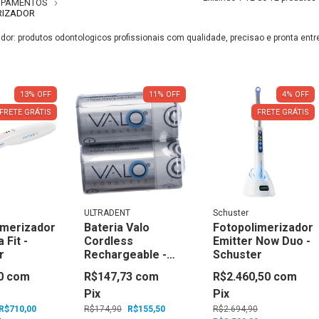
IPAMENTOS
RIZADOR
dor: produtos odontologicos profissionais com qualidade, precisao e pronta entr
13
%
OFF
11
%
OFF
4
%
OFF
FRETE GRÁTIS
FRETE GRÁTIS
ULTRADENT
Schuster
imerizador
Bateria Valo
Fotopolimerizador
 Fit -
Cordless
Emitter Now Duo -
r
Rechargeable -
Schuster
Ultradent
0
com
R$147,73
com
R$2.460,50
com
Pix
Pix
R$710,00
R$174,90
R$155,50
R$2.694,90