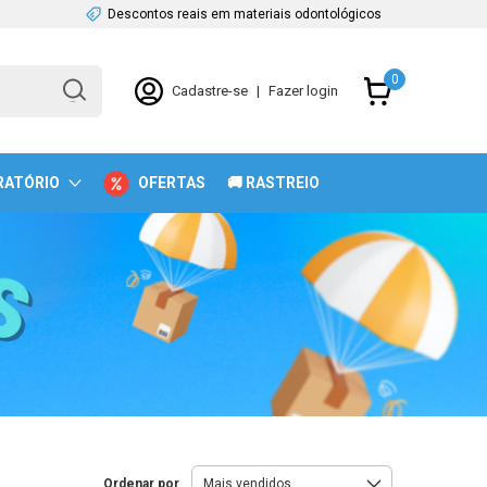
Descontos reais em materiais odontológicos
0
Cadastre-se
|
Fazer login
RATÓRIO
OFERTAS
🚚 RASTREIO
Ordenar por