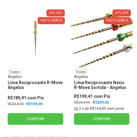
25
%
OFF
21
%
OFF
FRETE GRÁTIS
FRETE GRÁTIS
3 cores
3 cores
Angelus
Angelus
Lima Reciprocante R-Move
Lima Reciprocante Nexis
Angelus
R-Move Sortida - Angelus
R$199,41
com
Pix
R$189,91
com
Pix
R$264,90
R$209,90
R$264,90
R$199,90
2
x de
R$104,95
sem juros
COMPRAR
COMPRAR