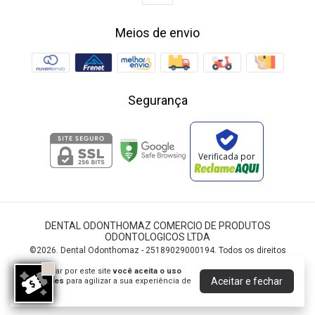
Meios de envio
Segurança
Verificada por
DENTAL ODONTHOMAZ COMERCIO DE PRODUTOS
ODONTOLOGICOS LTDA
©2026. Dental Odonthomaz - 25189029000194. Todos os direitos
reservados.
Ao navegar por este site
você aceita o uso
Aceitar e fechar
de cookies
para agilizar a sua experiência de
compra.