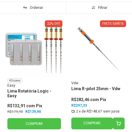
Ordenar
Filtrar
22
%
OFF
FRETE GRÁTIS
40 cores
Vdw
Easy
Lima R-pilot 25mm - Vdw
Lima Rotatória Logic -
Easy
R$282,46
com
Pix
R$132,91
com
Pix
R$297,33
2
x de
R$148,67
sem juros
R$179,90
R$139,90
COMPRAR
COMPRAR