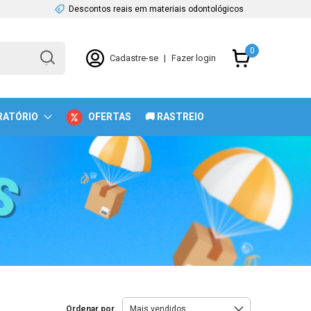
Descontos reais em materiais odontológicos
0
Cadastre-se
|
Fazer login
RATÓRIO
OFERTAS
🚚 RASTREIO
Ordenar por