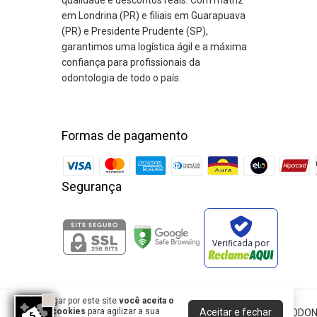
qualidade e descontos reais. Com matriz
em Londrina (PR) e filiais em Guarapuava
(PR) e Presidente Prudente (SP),
garantimos uma logística ágil e a máxima
confiança para profissionais da
odontologia de todo o país.
Formas de pagamento
Segurança
Verificada por
Ao navegar por este site
você aceita o
Aceitar e fechar
uso de cookies
para agilizar a sua
DENTAL ODONTHOMAZ COMERCIO DE PRODUTOS ODON