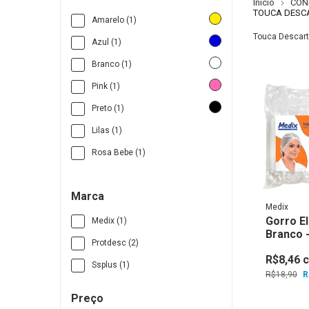
Início
CON
TOUCA DESC
Amarelo (1)
Touca Descartá
Azul (1)
Branco (1)
Pink (1)
Preto (1)
Lilas (1)
Rosa Bebe (1)
Marca
Medix
Gorro El
Medix (1)
Branco 
Protdesc (2)
R$8,46
Ssplus (1)
R$18,90
R
Preço