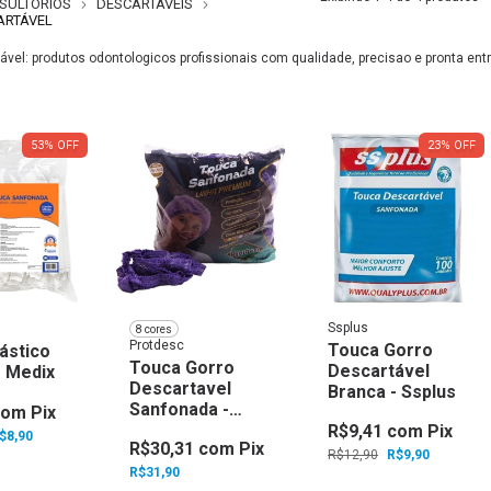
SULTÓRIOS
DESCARTÁVEIS
ARTÁVEL
vel: produtos odontologicos profissionais com qualidade, precisao e pronta ent
53
%
OFF
23
%
OFF
Ssplus
8 cores
Protdesc
Touca Gorro
ástico
Touca Gorro
Descartável
- Medix
Descartavel
Branca - Ssplus
Sanfonada -
com
Pix
Protdesc
R$9,41
com
Pix
$8,90
R$30,31
com
Pix
R$12,90
R$9,90
R$31,90