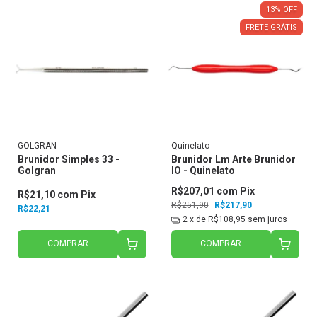
13
%
OFF
FRETE GRÁTIS
GOLGRAN
Quinelato
Brunidor Simples 33 -
Brunidor Lm Arte Brunidor
Golgran
IO - Quinelato
R$207,01
com
Pix
R$21,10
com
Pix
R$251,90
R$217,90
R$22,21
2
x de
R$108,95
sem juros
COMPRAR
COMPRAR