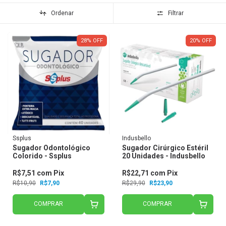
Ordenar
Filtrar
28
%
OFF
20
%
OFF
Ssplus
Indusbello
Sugador Odontológico
Sugador Cirúrgico Estéril
Colorido - Ssplus
20 Unidades - Indusbello
R$7,51
com
Pix
R$22,71
com
Pix
R$10,90
R$7,90
R$29,90
R$23,90
COMPRAR
COMPRAR