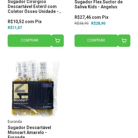
Sugador Cirúrgico
Sugador Flex Suctor de
Descartável Estéril com
Saliva Kids - Angelus
Coletor Ósseo Unidade -
Indusbello
R$27,46
com
Pix
R$10,52
com
Pix
R$38,90
R$28,90
R$11,07
COMPRAR
COMPRAR
Euronda
Sugador Descartável
Monoart Amarelo -
Euronda