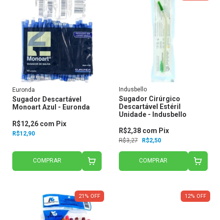
Indusbello
Euronda
Sugador Cirúrgico
Sugador Descartável
Descartável Estéril
Monoart Azul - Euronda
Unidade - Indusbello
R$12,26
com
Pix
R$2,38
com
Pix
R$12,90
R$3,27
R$2,50
COMPRAR
COMPRAR
21
%
OFF
12
%
OFF