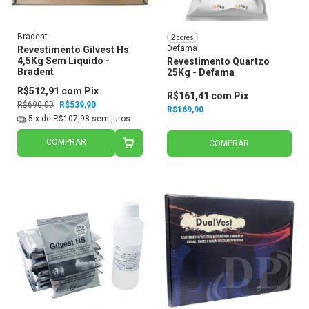
Bradent
2 cores
Defama
Revestimento Gilvest Hs
4,5Kg Sem Liquido -
Revestimento Quartzo
Bradent
25Kg - Defama
R$512,91
com
Pix
R$161,41
com
Pix
R$690,00
R$539,90
R$169,90
5
x de
R$107,98
sem juros
COMPRAR
COMPRAR