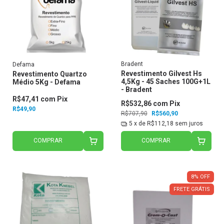
Bradent
Defama
Revestimento Gilvest Hs
Revestimento Quartzo
4,5Kg - 45 Saches 100G+1L
Médio 5Kg - Defama
- Bradent
R$47,41
com
Pix
R$532,86
com
Pix
R$49,90
R$707,90
R$560,90
5
x de
R$112,18
sem juros
COMPRAR
COMPRAR
8
%
OFF
FRETE GRÁTIS