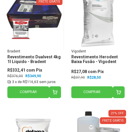
FRETE GRÁTIS
Bradent
Vigodent
Revestimento Dualvest 4kg
Revestimento Herodent
1l Líquido - Bradent
Baixa Fusão - Vigodent
R$332,41
com
Pix
R$27,08
com
Pix
R$376,00
R$349,90
R$37,90
R$28,50
3
x de
R$116,63
sem juros
COMPRAR
COMPRAR
21
%
OFF
FRETE GRÁTIS