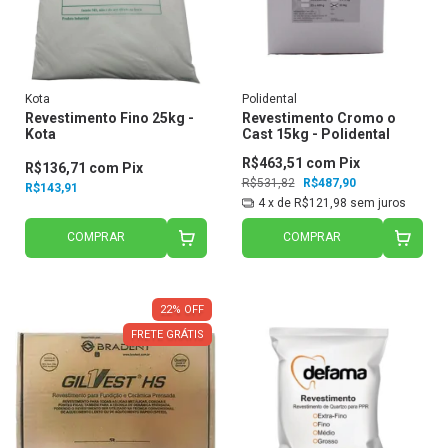
Kota
Polidental
Revestimento Fino 25kg -
Revestimento Cromo o
Kota
Cast 15kg - Polidental
R$463,51
com
Pix
R$136,71
com
Pix
R$531,82
R$487,90
R$143,91
4
x de
R$121,98
sem juros
COMPRAR
COMPRAR
22
%
OFF
FRETE GRÁTIS