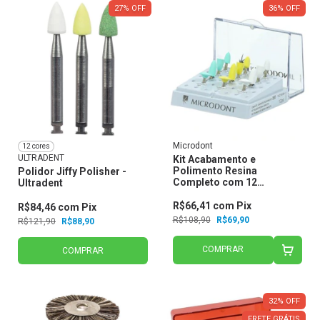
27
%
OFF
36
%
OFF
Microdont
12 cores
ULTRADENT
Kit Acabamento e
Polimento Resina
Polidor Jiffy Polisher -
Completo com 12
Ultradent
Unidades - Microdont
R$66,41
com
Pix
R$84,46
com
Pix
R$108,90
R$69,90
R$121,90
R$88,90
COMPRAR
COMPRAR
32
%
OFF
FRETE GRÁTIS