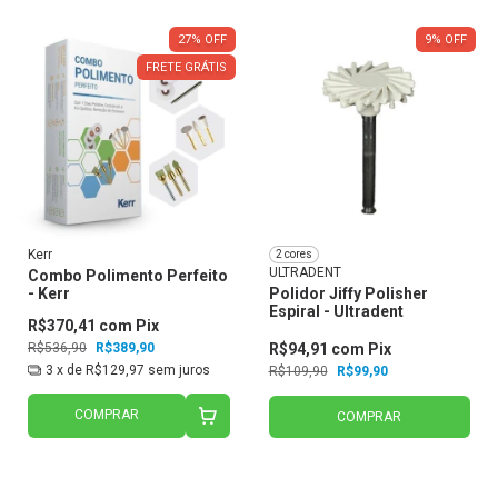
27
%
OFF
9
%
OFF
FRETE GRÁTIS
Kerr
2 cores
ULTRADENT
Combo Polimento Perfeito
- Kerr
Polidor Jiffy Polisher
Espiral - Ultradent
R$370,41
com
Pix
R$536,90
R$389,90
R$94,91
com
Pix
3
x de
R$129,97
sem juros
R$109,90
R$99,90
COMPRAR
COMPRAR