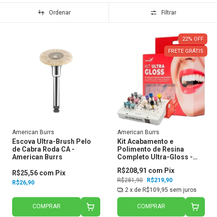
Ordenar
Filtrar
22
%
OFF
FRETE GRÁTIS
American Burrs
American Burrs
Escova Ultra-Brush Pelo
Kit Acabamento e
de Cabra Roda CA -
Polimento de Resina
American Burrs
Completo Ultra-Gloss -
American Burrs
R$208,91
com
Pix
R$25,56
com
Pix
R$281,90
R$219,90
R$26,90
2
x de
R$109,95
sem juros
COMPRAR
COMPRAR