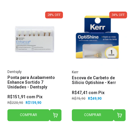
28
%
OFF
34
%
OFF
Dentsply
Kerr
Ponta para Acabamento
Escova de Carbeto de
Enhance Sortido 7
Silício Optishine - Kerr
Unidades - Dentsply
R$47,41
com
Pix
R$151,91
com
Pix
R$75,90
R$49,90
R$220,90
R$159,90
COMPRAR
COMPRAR