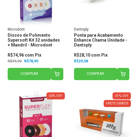
Microdont
Dentsply
Discos de Polimento
Ponta para Acabamento
Supersoft Kit 32 unidades
Enhance Chama Unidade -
+ Mandril - Microdont
Dentsply
R$74,96
com
Pix
R$28,10
com
Pix
R$99,90
R$78,90
R$29,58
COMPRAR
COMPRAR
53
%
OFF
31
%
OFF
FRETE GRÁTIS