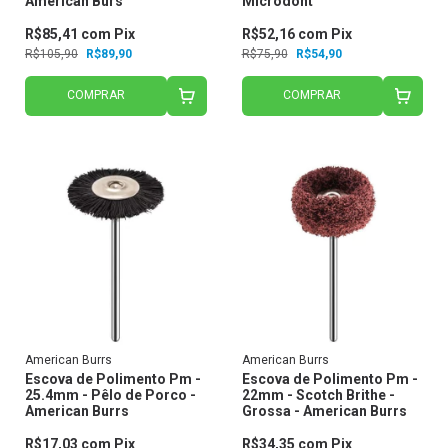
American Burs
Microdont
R$85,41
com
Pix
R$52,16
com
Pix
R$105,90
R$89,90
R$75,90
R$54,90
COMPRAR
COMPRAR
American Burrs
American Burrs
Escova de Polimento Pm -
Escova de Polimento Pm -
25.4mm - Pêlo de Porco -
22mm - Scotch Brithe -
American Burrs
Grossa - American Burrs
R$17,03
com
Pix
R$34,35
com
Pix