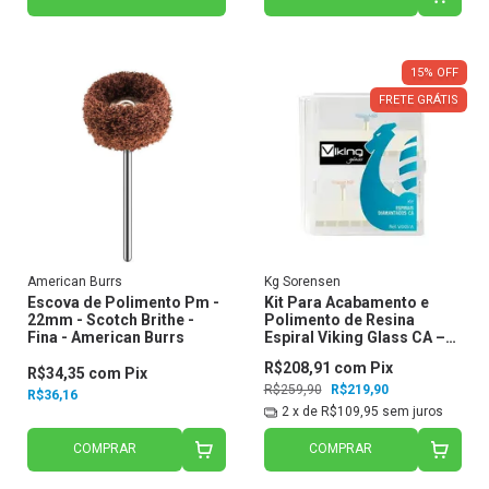
15
%
OFF
FRETE GRÁTIS
American Burrs
Kg Sorensen
Escova de Polimento Pm -
Kit Para Acabamento e
22mm - Scotch Brithe -
Polimento de Resina
Fina - American Burrs
Espiral Viking Glass CA –
KG Sorensen
R$208,91
com
Pix
R$34,35
com
Pix
R$259,90
R$219,90
R$36,16
2
x de
R$109,95
sem juros
COMPRAR
COMPRAR