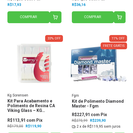
R$17,93
R$36,16
COMPRAR
COMPRAR
33
%
OFF
11
%
OFF
FRETE GRÁTIS
Kg Sorensen
Fgm
Kit Para Acabamento e
Kit de Polimento Diamond
Polimento de Resina CA
Master - Fgm
Viking Glass – KG
R$227,91
com
Pix
Sorensen
R$113,91
com
Pix
R$270,99
R$239,90
R$179,00
R$119,90
2
x de
R$119,95
sem juros