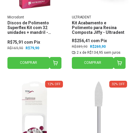
Microdont
ULTRADENT
Discos de Polimento
Kit Acabamento e
Superflex Kit com 32
Polimento para Resina
unidades + mandril -
Composta Jiffy - Ultradent
Microdont
R$256,41
com
Pix
R$75,91
com
Pix
R$389,90
R$269,90
R$169,90
R$79,90
2
x de
R$134,95
sem juros
COMPRAR
COMPRAR
12
%
OFF
32
%
OFF