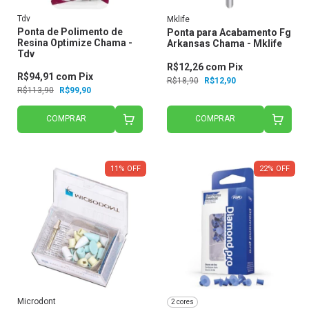
Tdv
Mklife
Ponta de Polimento de
Ponta para Acabamento Fg
Resina Optimize Chama -
Arkansas Chama - Mklife
Tdv
R$12,26
com
Pix
R$94,91
com
Pix
R$18,90
R$12,90
R$113,90
R$99,90
COMPRAR
COMPRAR
11
%
OFF
22
%
OFF
Microdont
2 cores