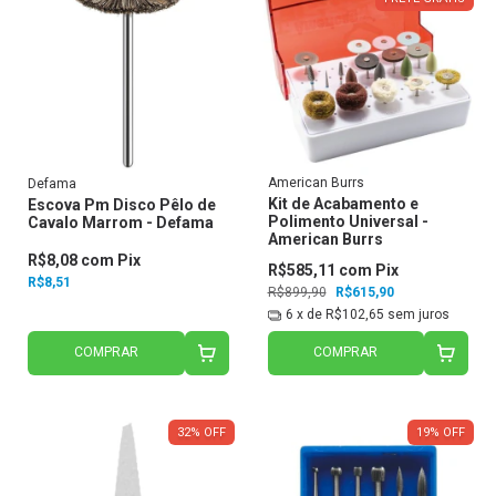
American Burrs
Defama
Kit de Acabamento e
Escova Pm Disco Pêlo de
Polimento Universal -
Cavalo Marrom - Defama
American Burrs
R$8,08
com
Pix
R$585,11
com
Pix
R$8,51
R$899,90
R$615,90
6
x de
R$102,65
sem juros
COMPRAR
COMPRAR
32
%
OFF
19
%
OFF