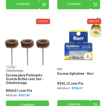
COMPRAR
COMPRAR
11
%
OFF
22
%
OFF
3 cores
Kerr
Odontomega
Escova Optishine - Kerr
Escova para Polimento
Scotch Brithe com 3un -
Odontomega
R$92,12
com
Pix
R$125,12
R$96,97
R$64,51
com
Pix
R$75,90
R$67,90
COMPRAR
COMPRAR