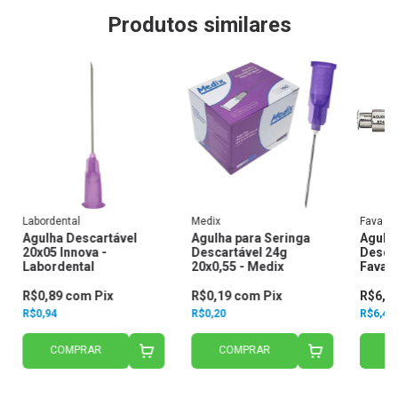
Produtos similares
Labordental
Medix
Fava
Agulha Descartável
Agulha para Seringa
Agulh
20x05 Innova -
Descartável 24g
Desca
Labordental
20x0,55 - Medix
Fava
R$0,89
com
Pix
R$0,19
com
Pix
R$6,1
R$0,94
R$0,20
R$6,42
COMPRAR
COMPRAR
C