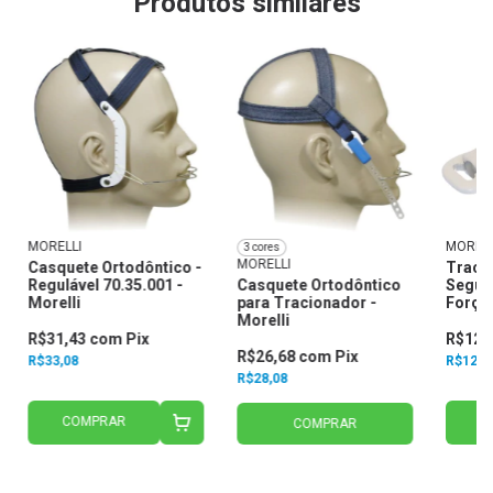
Produtos similares
MORELLI
MORELL
3 cores
MORELLI
Casquete Ortodôntico -
Traci
Regulável 70.35.001 -
Casquete Ortodôntico
Segura
Morelli
para Tracionador -
Força 
Morelli
70.42.
R$31,43
com
Pix
R$12,
R$26,68
com
Pix
R$33,08
R$12,7
R$28,08
COMPRAR
C
COMPRAR