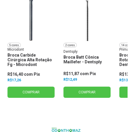
5 cores
2 cores
14 core
Microdont
Prima D
Dentsply
Broca Carbide
Broca
Broca Batt Cônica
Cirúrgica Alta Rotação
Rotaç
Maillefer - Dentsply
Fg - Microdont
Denta
R$11,87
com
Pix
R$16,40
com
Pix
R$13,
R$12,49
R$17,26
R$13,9
COMPRAR
COMPRAR