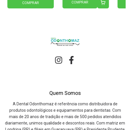
COMPRAR
C
COMPRAR
Quem Somos
A Dental Odonthomaz é referência como distribuidora de
produtos odontológicos e equipamentos para dentistas. Com
mais de 20 anos de tradição e mais de 500 pedidos atendidos
diariamente, unimos qualidade e descontos reais. Com matriz em
Londrina (PR) e filiais em Guarapuava (PR) e Presidente Prudente