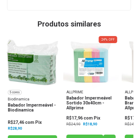
Produtos similares
24
%
OFF
ALLPRIME
ALLPRI
5 cores
Babador Impermeável
Babad
Biodinamica
Sortido 30x40cm -
Branc
Babador Impermeável -
Allprime
Allpri
Biodinamica
R$17,96
com
Pix
R$17,
R$27,46
com
Pix
R$24,90
R$18,90
R$24,9
R$28,90