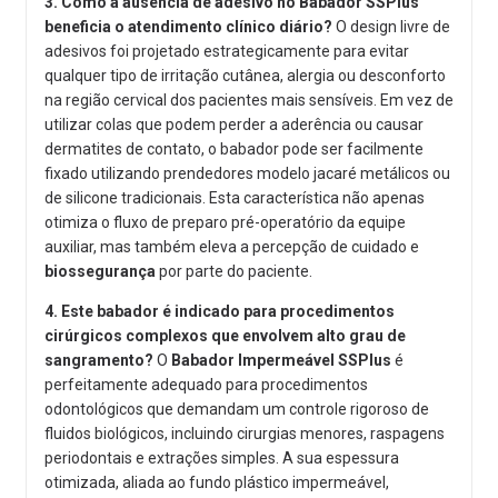
3. Como a ausência de adesivo no Babador SSPlus
beneficia o atendimento clínico diário?
O design livre de
adesivos foi projetado estrategicamente para evitar
qualquer tipo de irritação cutânea, alergia ou desconforto
na região cervical dos pacientes mais sensíveis. Em vez de
utilizar colas que podem perder a aderência ou causar
dermatites de contato, o babador pode ser facilmente
fixado utilizando prendedores modelo jacaré metálicos ou
de silicone tradicionais. Esta característica não apenas
otimiza o fluxo de preparo pré-operatório da equipe
auxiliar, mas também eleva a percepção de cuidado e
biossegurança
por parte do paciente.
4. Este babador é indicado para procedimentos
cirúrgicos complexos que envolvem alto grau de
sangramento?
O
Babador Impermeável SSPlus
é
perfeitamente adequado para procedimentos
odontológicos que demandam um controle rigoroso de
fluidos biológicos, incluindo cirurgias menores, raspagens
periodontais e extrações simples. A sua espessura
otimizada, aliada ao fundo plástico impermeável,