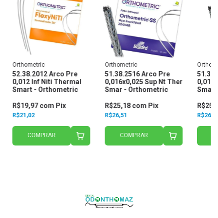
Orthometric
Orthometric
Orthom
52.38.2012 Arco Pre
51.38.2516 Arco Pre
51.38.
0,012 Inf Niti Thermal
0,016x0,025 Sup Nt Ther
0,018x
Smart - Orthometric
Smar - Orthometric
Smar 
R$19,97
com
Pix
R$25,18
com
Pix
R$25,
R$21,02
R$26,51
R$26,5
COMPRAR
COMPRAR
C