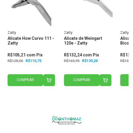
Zatty
Zatty
Zatty
Alicate How Curvo 111 -
Alicate de Weingart
Alicat
Zatty
120e - Zatty
Bico C
R$105,21
com
Pix
R$132,24
com
Pix
R$131
R$128,06
R$110,75
R$160,95
R$139,20
R$159,
COMPRAR
COMPRAR
C