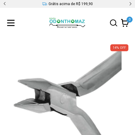
s
Grátis acima de R$ 199,90
0
14
%
OFF