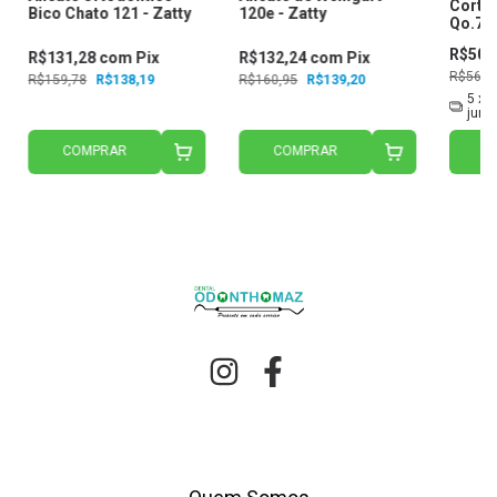
Corte 
Bico Chato 121 - Zatty
120e - Zatty
Qo.700
R$503
R$131,28
com
Pix
R$132,24
com
Pix
R$563,
R$159,78
R$138,19
R$160,95
R$139,20
5
x 
juro
COMPRAR
COMPRAR
C