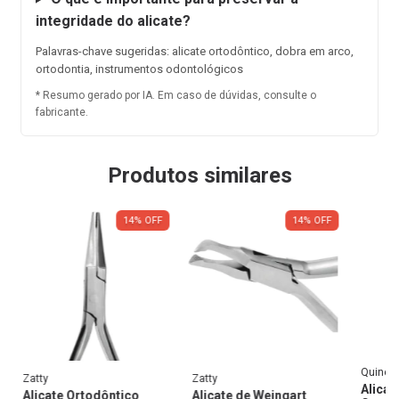
integridade do alicate?
Palavras-chave sugeridas: alicate ortodôntico, dobra em arco,
ortodontia, instrumentos odontológicos
* Resumo gerado por IA. Em caso de dúvidas, consulte o
fabricante.
Produtos similares
14
%
OFF
14
%
OFF
Quinela
Zatty
Zatty
Alicat
Alicate Ortodôntico
Alicate de Weingart