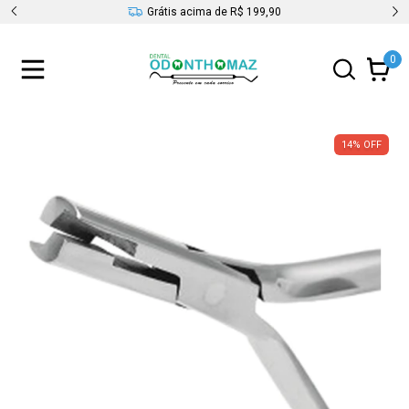
s
Grátis acima de R$ 199,90
0
14
%
OFF