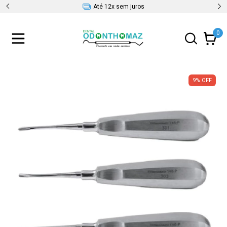
Até 12x sem juros
0
9
%
OFF