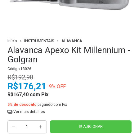
Início
INSTRUMENTAIS
ALAVANCA
Alavanca Apexo Kit Millennium -
Golgran
Código
13026
R$192,90
R$176,21
9
% OFF
R$167,40
com
Pix
5% de desconto
pagando com Pix
Ver mais detalhes