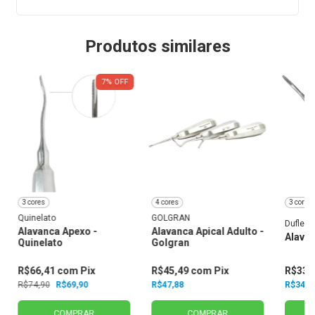
Produtos similares
7
%
OFF
3 cores
4 cores
3 cores
Quinelato
GOLGRAN
Duflex
Alavanca Apexo -
Alavanca Apical Adulto -
Alavan
Quinelato
Golgran
R$66,41
com
Pix
R$45,49
com
Pix
R$33,
R$74,90
R$69,90
R$47,88
R$34,7
COMPRAR
COMPRAR