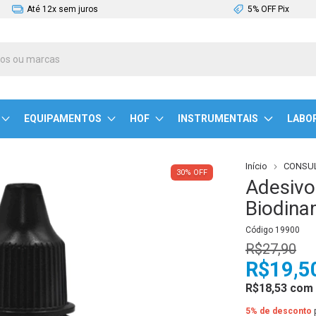
Até 12x sem juros
5% OFF Pix
EQUIPAMENTOS
HOF
INSTRUMENTAIS
LABO
Início
CONSUL
30
%
OFF
Adesivo
Biodina
Código
19900
R$27,90
R$19,5
R$18,53
com
5% de desconto