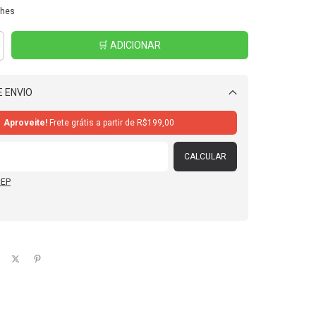
lhes
 ENVIO
Alterar CEP
Aproveite!
Frete grátis a partir de
R$199,00
CALCULAR
CEP