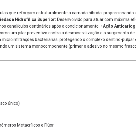
ulas que reforçam estruturalmente a camada híbrida,
proporcionando u
iedade Hidrofílica Superior:
Desenvolvido para atuar com máxima efi
nos canalículos dentinários após o condicionamento.
•
Ação Anticariog
omo um pilar preventivo contra a desmineralização e o surgimento de 
 microinfiltrações bacterianas,
protegendo o complexo dentino-pulpar e
ndo um sistema monocomponente (primer e adesivo no mesmo frasco
sco único)
ômeros Metacrílicos e Flúor