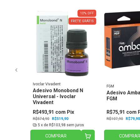
45
%
OFF
10
%
OFF
RETE GRÁTIS
FRETE GRÁTIS
Ivoclar Vivadent
FGM
Adesivo Monobond N
d FL
Adesivo Amba
Universal - Ivoclar
rr
FGM
Vivadent
x
R$493,91
com
Pix
R$75,91
com
R$574,90
R$519,90
R$107,90
R$79,90
 juros
5
x de
R$103,98
sem juros
COMPRAR
COMPRA