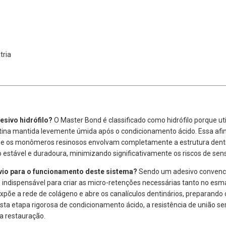
tria
sivo hidrófilo?
O Master Bond é classificado como hidrófilo porque util
entina mantida levemente úmida após o condicionamento ácido.
Essa afin
ue os monômeros resinosos envolvam completamente a estrutura den
 estável e duradoura,
minimizando significativamente os riscos de sens
vio para o funcionamento deste sistema?
Sendo um adesivo convenc
 indispensável para criar as micro-retenções necessárias tanto no esma
xpõe a rede de colágeno e abre os canalículos dentinários,
preparando o
ta etapa rigorosa de condicionamento ácido,
a resistência de união s
a restauração.