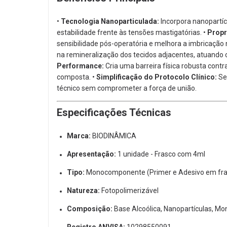
•
Tecnologia Nanoparticulada:
Incorpora nanopartíc
estabilidade frente às tensões mastigatórias.
•
Propr
sensibilidade pós-operatória e melhora a imbricação 
na remineralização dos tecidos adjacentes,
atuando c
Performance:
Cria uma barreira física robusta contra
composta.
•
Simplificação do Protocolo Clínico:
Se
técnico sem comprometer a força de união.
Especificações Técnicas
Marca:
BIODINÂMICA
Apresentação:
1 unidade - Frasco com 4ml
Tipo:
Monocomponente (Primer e Adesivo em fra
Natureza:
Fotopolimerizável
Composição:
Base Alcoólica,
Nanopartículas,
Mon
Registro ANVISA:
10298550091