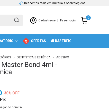
Descontos reais em materiais odontológicos
0
Cadastre-se
|
Fazer login
RATÓRIO
OFERTAS
🚚 RASTREIO
TÓRIOS
DENTÍSTICA E ESTÉTICA
ADESIVO
 Master Bond 4ml -
mica
0
30
% OFF
Pix
pagando com Pix