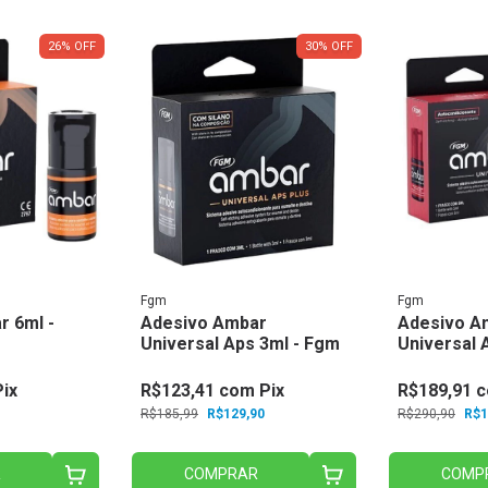
26
%
OFF
30
%
OFF
Fgm
Fgm
r 6ml -
Adesivo Ambar
Adesivo A
Universal Aps 3ml - Fgm
Universal 
Pix
R$123,41
com
Pix
R$189,91
c
R$185,99
R$129,90
R$290,90
R$1
R
COMPRAR
COMP