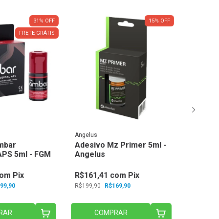
31
%
OFF
15
%
OFF
FRETE GRÁTIS
Solventum
Angelus
Adesiv
mbar
Adesivo Mz Primer 5ml -
Scotchb
APS 5ml - FGM
Angelus
Solven
om
Pix
R$161,41
com
Pix
R$360,
99,90
R$199,90
R$169,90
R$400,90
3
x de
R
RAR
COMPRAR
C