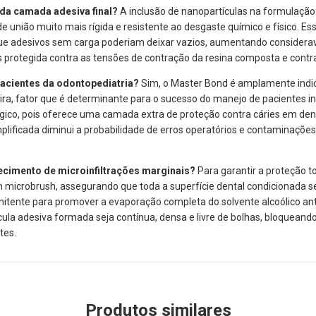
 da camada adesiva final?
A inclusão de nanopartículas na formulaçã
e união muito mais rígida e resistente ao desgaste químico e físico.
Ess
ue adesivos sem carga poderiam deixar vazios,
aumentando considerav
s protegida contra as tensões de contração da resina composta e contra
pacientes da odontopediatria?
Sim,
o Master Bond é amplamente indic
ra,
fator que é determinante para o sucesso do manejo de pacientes in
gico,
pois oferece uma camada extra de proteção contra cáries em den
plificada diminui a probabilidade de erros operatórios e contaminaçõe
recimento de microinfiltrações marginais?
Para garantir a proteção to
m microbrush,
assegurando que toda a superfície dental condicionada s
rmitente para promover a evaporação completa do solvente alcoólico a
cula adesiva formada seja contínua,
densa e livre de bolhas,
bloqueando 
tes.
Produtos similares