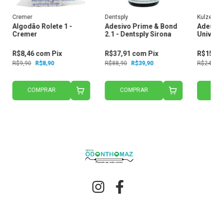
Cremer
Dentsply
Kulzer
Algodão Rolete 1 -
Adesivo Prime & Bond
Adesi
Cremer
2.1 - Dentsply Sirona
Univer
R$8,46
com
Pix
R$37,91
com
Pix
R$151
R$9,90
R$8,90
R$88,90
R$39,90
R$243,
COMPRAR
COMPRAR
C