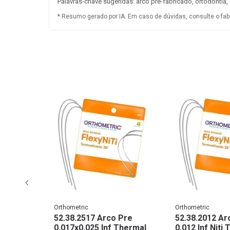
Palavras-chave sugeridas: arco pré-fabricado, ortodontia,
* Resumo gerado por IA. Em caso de dúvidas, consulte o fab
Orthometric
Orthometric
Pre
52.38.2517 Arco Pre
52.38.2012 Ar
Nt Ther
0,017x0,025 Inf Thermal
0,012 Inf Niti