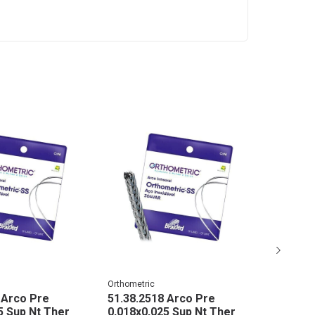
Orthometric
Orthometr
 Arco Pre
51.38.2518 Arco Pre
52.38.2
5 Sup Nt Ther
0,018x0,025 Sup Nt Ther
0,020 In