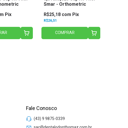
hometric
Smar - Orthometric
Smart -
om
Pix
R$25,18
com
Pix
R$19,9
R$26,51
R$21,02
RAR
COMPRAR
C
Fale Conosco
(43) 9 9875-0339
sac@dentalodonthomaz.com.br