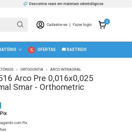
Descontos reais em materiais odontológicos
0
Cadastre-se
|
Fazer login
RATÓRIO
OFERTAS
🚚 RASTREIO
TÓRIOS
ORTODONTIA
ARCO INTRAORAL
516 Arco Pre 0,016x0,025
mal Smar - Orthometric
1
Pix
pagando com Pix
lhes