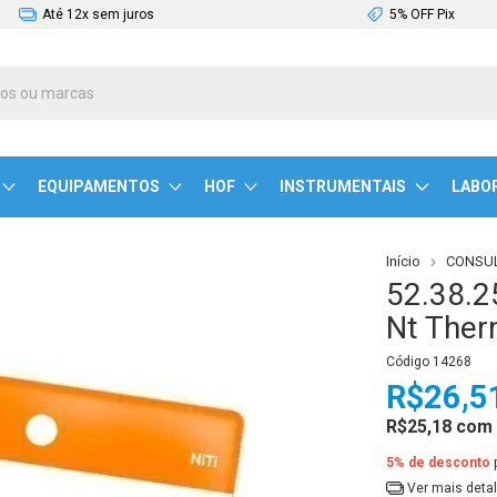
Até 12x sem juros
5% OFF Pix
EQUIPAMENTOS
HOF
INSTRUMENTAIS
LABO
Início
CONSUL
52.38.2
Nt Ther
Código
14268
R$26,5
R$25,18
com
5% de desconto
Ver mais deta