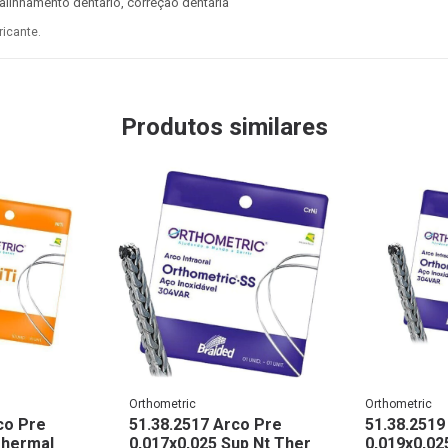
 alinhamento dentário, correção dentária
ricante.
Produtos similares
Orthometric
Orthometric
co Pre
51.38.2517 Arco Pre
51.38.2519
 Thermal
0,017x0,025 Sup Nt Ther
0,019x0,02